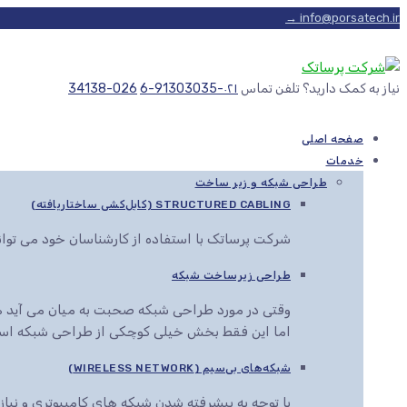
info@porsatech.ir →
نیاز به کمک دارید؟ تلفن تماس
۰۲۱-91303035-6
026-34138
صفحه اصلی
خدمات
طراحی شبکه و زیر ساخت
STRUCTURED CABLING (کابل‌کشی ساختاریافته)
شرکت پرساتک با استفاده از کارشناسان خود می توا
طراحی زیرساخت شبکه
وقتی در مورد طراحی شبکه صحبت به میان می آید هم
اما این فقط بخش خیلی کوچکی از طراحی شبکه اس
شبکه‌های بی‌سیم (WIRELESS NETWORK)
با توجه به پیشرفته شدن شبکه های کامپیوتری و نیاز