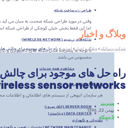
طراحی زیرساخت شبکه
وقتی در مورد طراحی شبکه صحبت به میان می آید هم
اما این فقط بخش خیلی کوچکی از طراحی شبکه اس
وبلاگ و اخبار
شبکه‌های بی‌سیم (WIRELESS NETWORK)
شرکت پرساتک
>
وبلاگ و اخبار
>
امنیت
>
راه حل های موجود برای چالش های امنیتی eless sensor networks
با توجه به پیشرفته شدن شبکه های کامپیوتری و نیاز
محسوس می باشد.
راه حل های موجود برای چالش 
مشاهده همه خدمات
ireless sensor networks
دیتاسنتر و اتاق سرور
هر سازمان انبوهی از سیستم های اطلاعاتی و اطلاعات محرم
مدیریت
SERVER ROOM (اتاق سرور)
بهمن 22, 1396
DATA CENTER (دیتاسنتر)
0 دیدگاه
پشتیبانی و نگهداری
NETWORK MAINTENANCE (پشتیبانی، تعمیر و نگهداری شبکه)