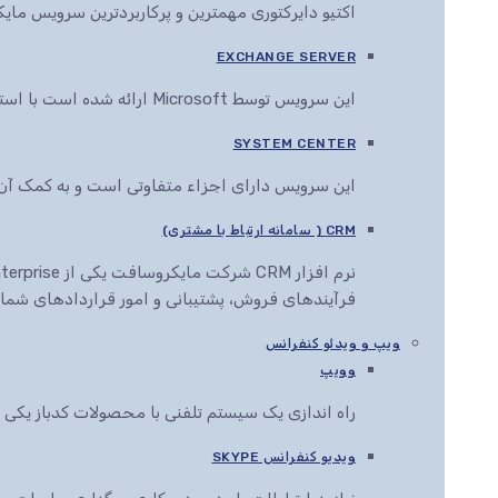
اکتیو دایرکتوری مهمترین و پرکاربردترین سرویس م
EXCHANGE SERVER
این سرویس توسط Microsoft ارائه شده است با استفاده از این سرویس می توان انواع اسناد را در مرورگرهای مختلف مشاهده، ویرایش و ارائه کرد
SYSTEM CENTER
این سرویس دارای اجزاء متفاوتی است و به کمک آن ها این قابلیت به مدیران IT داده می
CRM ( سامانه ارتباط با مشتری)
فرآیندهای فروش، پشتیبانی و امور قراردادهای شما ر
ویپ و ویدئو کنفرانس
وویپ
راه اندازی یک سیستم تلفنی با محصولات کدباز یک
ویدیو کنفرانس SKYPE