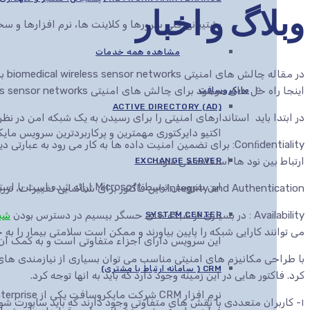
وبلاگ و اخبار
پشتیبانی فنی سرورها و کلاینت ها، نرم افزارها و 
مشاهده همه خدمات
در مقاله چالش های امنیتی biomedical wireless sensor networks به بررسی
اینجا راه حل های موجود برای چالش های امنیتی biomedical wireless sensor networks را بررسی خواهیم کرد.
مایکروسافت
ACTIVE DIRECTORY (AD)
در ابتدا باید استاندارهای امنیتی را برای رسیدن به یک شبکه امن در نظر 
اکتیو دایرکتوری مهمترین و پرکاربردترین سرویس م
Conﬁdentiality: برای تضمین امنیت داده ها به کار می رود به ع
ارتباط بین نود ها استفاده می شود.
EXCHANGE SERVER
این سرویس توسط Microsoft ارائه شده است با استفاده از این سرویس می توان انواع اسناد را در مرورگرهای مختلف مشاهده، ویرایش و ارائه کرد
Integrity and Authentication: این فاکتور برای شناسایی تغییرات، تزریق packet ها مورد استفاده قرار می گیرد.
Availability : در بسیاری از شبکه های حسگر بیسیم در دسترس بودن
شب
SYSTEM CENTER
می توانند کارایی شبکه را پایین بیاورند و ممکن است سلامتی بیمار را به خ
این سرویس دارای اجزاء متفاوتی است و به کمک آن ها این قابلیت به مدیران IT داده می
با طراحی مکانیزم های امنیتی مناسب می توان بسیاری از نیازمندی ه
CRM ( سامانه ارتباط با مشتری)
کرد. فاکتور هایی در این زمینه وجود دارد که باید به انها توجه کرد.
۱- کاربران متعددی با نقش های متفاوتی وجود دارند که باید ساپور