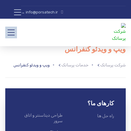
info@porsatech.ir →
ویپ و ویدئو کنفرانس
شرکت پرساتک
>
خدمات پرساتک
>
ویپ و ویدئو کنفرانس
کارهای ما؟
طراحی دیتاسنتر و اتاق
راه حل ها
سرور