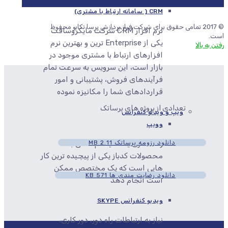
CRM ( سامانه ارتباط با مشتری)
© 2017 تمامی حقوق برای شرکت فراز پردازش پرسا تکاپو محفوظ
نرم افزار CRM شرکت مایکروسافت
است.
یکی از Enterprise ترین و بهترین نرم
رفتن به بالا
افزارهای ارتباط با مشتری موجود در
بازار است، این سرویس به سرعت تمام
فرآیندهای فروش، پشتیبانی و امور
قراردادهای شما را مکانیزه نموده
تعدادی از پروژه های پرساتک
ویپ و ویدئو کنفرانس
وویپ
دانلود رزومه پرساتک
2.11 MB
راه اندازی یک سیستم تلفنی با
محصولات کدباز یکی از پیچیده ترین کار
هایی است که یک مختصص ممکن
دانلود رضایت مندی ها
571 KB
است انجام دهد
ویدیو کنفرانس SKYPE
نیاز به ارتباطات راه دور، دور کاری،