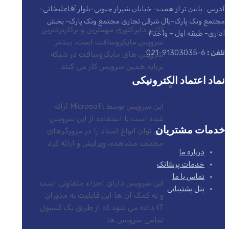
آدرس : پایین تر از همت- خیابان شیراز جنوبی-بلوار آقاعلیخانی-
ACTIVE DIRECTORY (AD)
مجتمع ونک پارک-بال شرقی تجاری مجتمع ونک پارک- بخش
اکتیو دایرکتوری مهمترین و پرکاربردترین
اداری- طبقه اول – واحد۴
سرویس مایکروسافت است، بیشتر
تلفن :
6-91303035-021
سرویس های مایکروسافت در شبکه
برپایه همین سرویس کار می کنند
نماد اعتماد الکترونیکی
EXCHANGE SERVER
این سرویس توسط Microsoft ارائه
شده است با استفاده از این سرویس
خدمات مشتریان
می توان انواع اسناد را در مرورگرهای
مختلف مشاهده، ویرایش و ارائه کرد
درباره ما
خدمات پرساتک
SYSTEM CENTER
تماس با ما
این سرویس دارای اجزاء متفاوتی است
پنل پشتیبانی
و به کمک آن ها این قابلیت به مدیران
IT داده می شود که از طریق یک کنسول
تمامی سرویس ها.