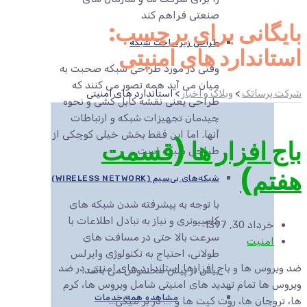
صنعتی فراهم کند
بایگانی برای برچسب:
طراحی زیرساخت شبکه
استاندارد های امنیتی
وقتی در مورد طراحی شبکه صحبت به
میان می آید همه تصور می کنند که
شرکت پرساتک
>
وبلاگ و اخبار
>
استاندارد های امنیتی
طراحی یعنی نقشه کابل کشی و نحوه
چیدمان تجهیزات شبکه و ارتباطات
آنها. اما این فقط بخش خیلی کوچکی از
باج افزار ها (قسمت
طراحی شبکه است.
هفتم)
شبکه‌های بی‌سیم (WIRELESS NETWORK)
با توجه به پیشرفته شدن شبکه های
کامپیوتری و نیاز به تبادل اطلاعات با
خرداد 30, 1397
سرعت بالا حتی در مسافت های
امنیت
طولانی، احتیاج به تکنولوژی وایرلس
ضد ویروس ها و باج افزارها استاندارد های امنیتی در ضد
بیش از پیش محسوس می باشد.
ویروس ها تمام تهدید های امنیتی شامل ویروس ها، کرم
مشاهده همه خدمات
ها، تروجان ها، روت کیت ها و …. در بر میگی...