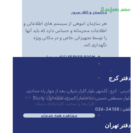
بیشتر بخوانید
0
دیتاسنتر و اتاق سرور
هر سازمان انبوهی از سیستم های اطلاعاتی و
اطلاعات محرمانه و حساس دارد که باید آنها
را توسط تجهیزاتی خاص و در مکانی ویژه
نگهداری کند.
SERVER ROOM (اتاق سرور)
DATA CENTER (دیتاسنتر)
پشتیبانی و نگهداری
دفتر کرج
NETWORK MAINTENANCE (پشتیبانی،
تعمیر و نگهداری شبکه)
آدرس : کرج ، گلشهر، بلوار گلزار شرقی، بعد از چهار راه حدادی،
پشتیبانی فنی سرورها و کلاینت ها، نرم
بلوار مصطفی خمینی، ساختمان کسری، طبقه اول، واحد3
افزارها و سخت افزارهای شبکه
تلفن : 34138-026
مشاهده همه خدمات
دفتر تهران
مایکروسافت