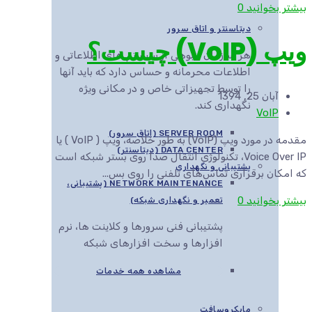
بیشتر بخوانید
0
دیتاسنتر و اتاق سرور
ویپ (VoIP) چیست؟
هر سازمان انبوهی از سیستم های اطلاعاتی و
اطلاعات محرمانه و حساس دارد که باید آنها
را توسط تجهیزاتی خاص و در مکانی ویژه
آبان 25, 1394
نگهداری کند.
VoIP
SERVER ROOM (اتاق سرور)
مقدمه در مورد ویپ (VoIP) به طور خلاصه، ویپ ( VoIP ) یا
DATA CENTER (دیتاسنتر)
Voice Over IP، تکنولوژی انتقال صدا روی بستر شبکه است
پشتیبانی و نگهداری
که امکان برقراری تماس‌های تلفنی را روی بس...
NETWORK MAINTENANCE (پشتیبانی،
بیشتر بخوانید
0
تعمیر و نگهداری شبکه)
پشتیبانی فنی سرورها و کلاینت ها، نرم
افزارها و سخت افزارهای شبکه
مشاهده همه خدمات
مایکروسافت