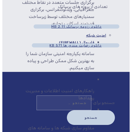
برگزاری جلسات متعدد در نقاط مختلف
تعدادی از پروژه های پرساتک
جغرافیایی، ویدئوکنفرانس، برگزاری
سمنیارهای مختلف توسط زیرساخت
قدرتمند اسکایپ تجاری
دانلود رزومه پرساتک
2.11 MB
امنیت شبکه
فایروال (FIREWALL)
دانلود رضایت مندی ها
571 KB
سامانه یکپارچه امنیتی سازمان شما را
به بهترین شکل ممکن طراحی و پیاده
سازی میکنیم.
SIEM
راهکارهای امنیت اطلاعات و مدیریت
رویدادها
جستجو برای:
مقاوم سازی شبکه (NETWORK
HARDENING)
مقاوم سازی شبکه ها و سامانه های