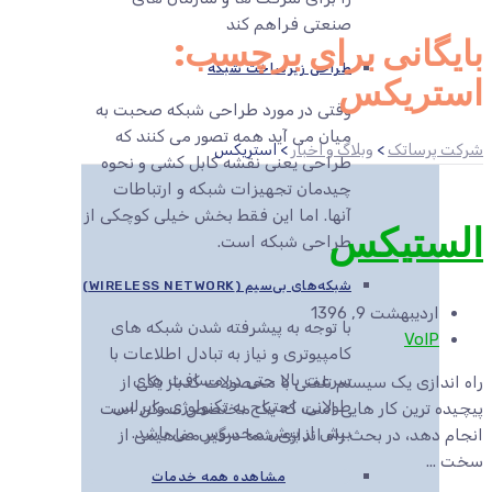
صنعتی فراهم کند
بایگانی برای برچسب:
طراحی زیرساخت شبکه
استریکس
وقتی در مورد طراحی شبکه صحبت به
میان می آید همه تصور می کنند که
شرکت پرساتک
>
وبلاگ و اخبار
>
استریکس
طراحی یعنی نقشه کابل کشی و نحوه
چیدمان تجهیزات شبکه و ارتباطات
آنها. اما این فقط بخش خیلی کوچکی از
الستیکس
طراحی شبکه است.
شبکه‌های بی‌سیم (WIRELESS NETWORK)
اردیبهشت 9, 1396
با توجه به پیشرفته شدن شبکه های
VoIP
کامپیوتری و نیاز به تبادل اطلاعات با
سرعت بالا حتی در مسافت های
راه اندازی یک سیستم تلفنی با محصولات کدباز یکی از
طولانی، احتیاج به تکنولوژی وایرلس
پیچیده ترین کار هایی است که یک مختصص ممکن است
بیش از پیش محسوس می باشد.
انجام دهد، در بحث راه اندازی،شما درگیر مفاهیمی از
سخت ...
مشاهده همه خدمات