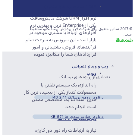
CRM ( سامانه ارتباط با مشتری)
نرم افزار CRM شرکت مایکروسافت
یکی از Enterprise ترین و بهترین نرم
© 2017 تمامی حقوق برای شرکت فراز پردازش پرسا تکاپو محفوظ
افزارهای ارتباط با مشتری موجود در
است.
بازار است، این سرویس به سرعت تمام
رفتن به بالا
فرآیندهای فروش، پشتیبانی و امور
قراردادهای شما را مکانیزه نموده
ویپ و ویدئو کنفرانس
وویپ
تعدادی از پروژه های پرساتک
راه اندازی یک سیستم تلفنی با
محصولات کدباز یکی از پیچیده ترین کار
دانلود رزومه پرساتک
2.11 MB
هایی است که یک مختصص ممکن
است انجام دهد
دانلود رضایت مندی ها
571 KB
ویدیو کنفرانس SKYPE
نیاز به ارتباطات راه دور، دور کاری،