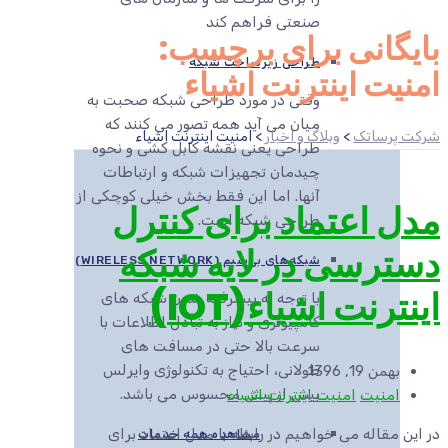
صنعتی فراهم کند
بایگانی برای برچسب:
طراحی زیرساخت شبکه
امنیت اینترنت اشیاء
وقتی در مورد طراحی شبکه صحبت به
میان می آید همه تصور می کنند که
شرکت پرساتک
>
وبلاگ و اخبار
>
امنیت اینترنت اشیاء
طراحی یعنی نقشه کابل کشی و نحوه
چیدمان تجهیزات شبکه و ارتباطات
آنها. اما این فقط بخش خیلی کوچکی از
مدل اعتماد برای کنترل
طراحی شبکه است.
دسترسی در لایه شبکه
شبکه‌های بی‌سیم (WIRELESS NETWORK)
اینترنت اشیاء(IOT)
با توجه به پیشرفته شدن شبکه های
کامپیوتری و نیاز به تبادل اطلاعات با
سرعت بالا حتی در مسافت های
طولانی، احتیاج به تکنولوژی وایرلس
بهمن 19, 1396
بیش از پیش محسوس می باشد.
امنیت
امنیت اینترنت اشیاء
در این مقاله می خواهیم در رابطه با مدل اعتماد برای
مشاهده همه خدمات