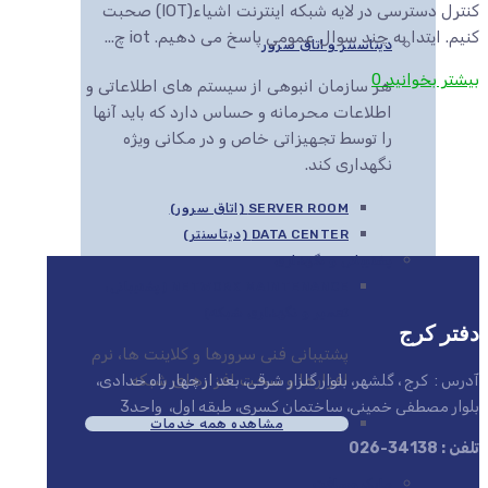
کنترل دسترسی در لایه شبکه اینترنت اشیاء(IOT) صحبت
کنیم. ایتدا به چند سوال عمومی پاسخ می دهیم. iot چ...
دیتاسنتر و اتاق سرور
بیشتر بخوانید
0
هر سازمان انبوهی از سیستم های اطلاعاتی و
اطلاعات محرمانه و حساس دارد که باید آنها
را توسط تجهیزاتی خاص و در مکانی ویژه
نگهداری کند.
SERVER ROOM (اتاق سرور)
DATA CENTER (دیتاسنتر)
پشتیبانی و نگهداری
NETWORK MAINTENANCE (پشتیبانی،
تعمیر و نگهداری شبکه)
دفتر کرج
پشتیبانی فنی سرورها و کلاینت ها، نرم
افزارها و سخت افزارهای شبکه
آدرس : کرج ، گلشهر، بلوار گلزار شرقی، بعد از چهار راه حدادی،
بلوار مصطفی خمینی، ساختمان کسری، طبقه اول، واحد3
مشاهده همه خدمات
تلفن : 34138-026
مایکروسافت