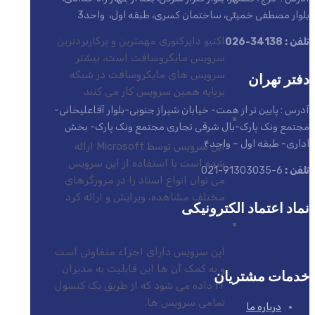
بلوار مصطفی خمینی، ساختمان کسری، طبقه اول، واحد3
ACTIVE DIRECTORY (AD)
اکتیو دایرکتوری مهمترین و پرکاربردترین
تلفن : 34138-026
سرویس مایکروسافت است، بیشتر
سرویس های مایکروسافت در شبکه
دفتر تهران
برپایه همین سرویس کار می کنند
آدرس : پایین تر از همت- خیابان شیراز جنوبی-بلوار آقاعلیخانی-
EXCHANGE SERVER
مجتمع ونک پارک-بال شرقی تجاری مجتمع ونک پارک- بخش
اداری- طبقه اول – واحد۴
این سرویس توسط Microsoft ارائه
شده است با استفاده از این سرویس
تلفن :
6-91303035-021
می توان انواع اسناد را در مرورگرهای
مختلف مشاهده، ویرایش و ارائه کرد
نماد اعتماد الکترونیکی
SYSTEM CENTER
این سرویس دارای اجزاء متفاوتی است
و به کمک آن ها این قابلیت به مدیران
خدمات مشتریان
IT داده می شود که از طریق یک کنسول
تمامی سرویس ها.
درباره ما