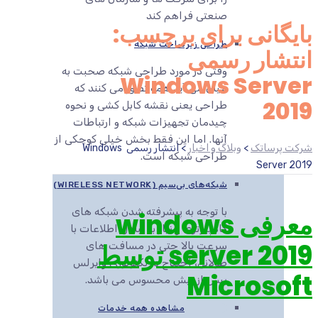
صنعتی فراهم کند
بایگانی برای برچسب:
طراحی زیرساخت شبکه
انتشار رسمی
وقتی در مورد طراحی شبکه صحبت به
Windows Server
میان می آید همه تصور می کنند که
2019
طراحی یعنی نقشه کابل کشی و نحوه
چیدمان تجهیزات شبکه و ارتباطات
آنها. اما این فقط بخش خیلی کوچکی از
شرکت پرساتک
>
وبلاگ و اخبار
>
انتشار رسمی Windows
طراحی شبکه است.
Server 2019
شبکه‌های بی‌سیم (WIRELESS NETWORK)
با توجه به پیشرفته شدن شبکه های
معرفی windows
کامپیوتری و نیاز به تبادل اطلاعات با
server 2019 توسط
سرعت بالا حتی در مسافت های
طولانی، احتیاج به تکنولوژی وایرلس
Microsoft
بیش از پیش محسوس می باشد.
مشاهده همه خدمات