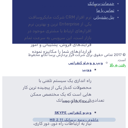
خدمات پرساتک
CRM ( سامانه ارتباط با مشتری)
تماس با ما
نرم افزار CRM شرکت مایکروسافت
پنل پشتیبانی
یکی از Enterprise ترین و بهترین نرم
افزارهای ارتباط با مشتری موجود در
بازار است، این سرویس به سرعت تمام
فرآیندهای فروش، پشتیبانی و امور
قراردادهای شما را مکانیزه نموده
© 2017 تمامی حقوق برای شرکت فراز پردازش پرسا تکاپو محفوظ
است.
ویپ و ویدئو کنفرانس
رفتن به بالا
وویپ
راه اندازی یک سیستم تلفنی با
محصولات کدباز یکی از پیچیده ترین کار
هایی است که یک مختصص ممکن
تعدادی از پروژه های پرساتک
است انجام دهد
ویدیو کنفرانس SKYPE
دانلود رزومه پرساتک
2.11 MB
نیاز به ارتباطات راه دور، دور کاری،