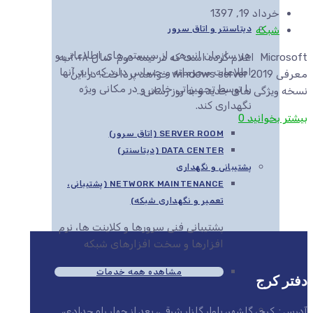
خرداد 19, 1397
شبکه
دیتاسنتر و اتاق سرور
هر سازمان انبوهی از سیستم های اطلاعاتی و
Microsoft اعلام کرده است که در نیمه دوم سال ۲۰۱۸ به
اطلاعات محرمانه و حساس دارد که باید آنها
معرفی windows server 2019 خواهد پرداخت. در این
را توسط تجهیزاتی خاص و در مکانی ویژه
نسخه ویژگی های جدید و به روز رسانی...
نگهداری کند.
بیشتر بخوانید
0
SERVER ROOM (اتاق سرور)
DATA CENTER (دیتاسنتر)
پشتیبانی و نگهداری
NETWORK MAINTENANCE (پشتیبانی،
تعمیر و نگهداری شبکه)
پشتیبانی فنی سرورها و کلاینت ها، نرم
افزارها و سخت افزارهای شبکه
مشاهده همه خدمات
دفتر کرج
آدرس : کرج ، گلشهر، بلوار گلزار شرقی، بعد از چهار راه حدادی،
مایکروسافت