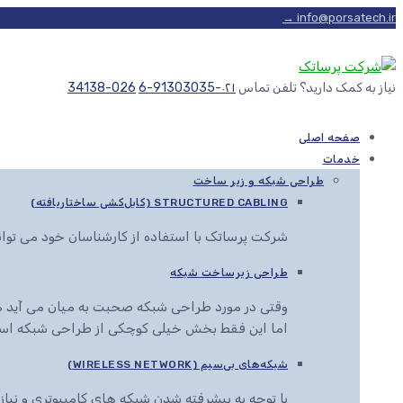
info@porsatech.ir →
نیاز به کمک دارید؟ تلفن تماس
۰۲۱-91303035-6
026-34138
صفحه اصلی
خدمات
طراحی شبکه و زیر ساخت
STRUCTURED CABLING (کابل‌کشی ساختاریافته)
شرکت پرساتک با استفاده از کارشناسان خود می توا
طراحی زیرساخت شبکه
وقتی در مورد طراحی شبکه صحبت به میان می آید هم
اما این فقط بخش خیلی کوچکی از طراحی شبکه اس
شبکه‌های بی‌سیم (WIRELESS NETWORK)
با توجه به پیشرفته شدن شبکه های کامپیوتری و نیاز