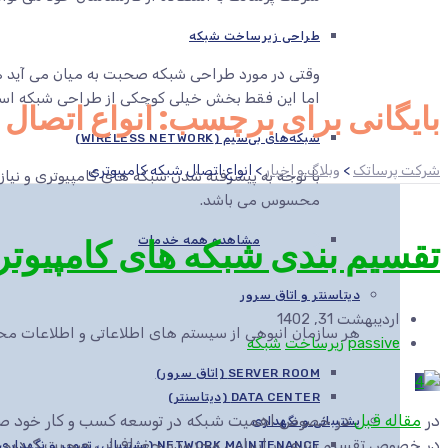
طراحی زیرساخت شبکه
وقتی در مورد طراحی شبکه صحبت به میان می آید هم
اما این فقط بخش خیلی کوچکی از طراحی شبکه اس
بایگانی برای برچسب: انواع اتصال 
شبکه‌های بی‌سیم (WIRELESS NETWORK)
شرکت پرساتک
>
وبلاگ و اخبار
>
انواع اتصال شبکه کامپیوتری
با توجه به پیشرفته شدن شبکه های کامپیوتری و نیاز
محسوس می باشد.
تقسیم بندی شبکه های کامپیوتر
مشاهده همه خدمات
دیتاسنتر و اتاق سرور
اردیبهشت 31, 1402
هر سازمان انبوهی از سیستم های اطلاعاتی و اطلاعات محرم
passive
زیرساخت
شبکه
SERVER ROOM (اتاق سرور)
DATA CENTER (دیتاسنتر)
در
مقاله قبل
در خصوص اهمیت شبکه در توسعه کسب و کار خود صحبت ک
پشتیبانی و نگهداری
در خصوص تقسیم بندی بر اساس محدوده جغرافیایی صحبت کردیم . حا
NETWORK MAINTENANCE (پشتیبانی، تعمیر و نگهداری شبکه)