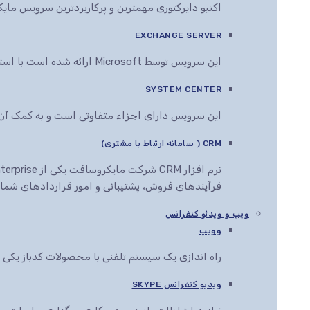
اکتیو دایرکتوری مهمترین و پرکاربردترین سرویس م
EXCHANGE SERVER
این سرویس توسط Microsoft ارائه شده است با استفاده از این سرویس می توان انواع اسناد را در مرورگرهای مختلف مشاهده، ویرایش و ارائه کرد
SYSTEM CENTER
این سرویس دارای اجزاء متفاوتی است و به کمک آن ها این قابلیت به مدیران IT داده می
CRM ( سامانه ارتباط با مشتری)
فرآیندهای فروش، پشتیبانی و امور قراردادهای شما ر
ویپ و ویدئو کنفرانس
وویپ
راه اندازی یک سیستم تلفنی با محصولات کدباز یک
ویدیو کنفرانس SKYPE