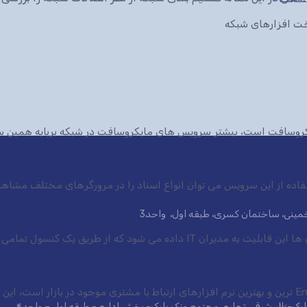
سخت افزارهای شبکه
ایکروسافت است، بیشتر سرویس های مایکروسافت در شبکه برپایه همین س
ی خمینی، ساختمان کسری، طبقه اول، واحد3
 شود که از طریق یک کنسول تمامی سرویس ها.
نرم افزار CRM شرکت مایکروسافت یکی از Enterprise ترین و بهترین نرم افزارهای ارتباط با مشتری موجود در 
 پارک-بال شرقی تجاری مجتمع ونک پارک- بخش اداری- طبقه اول – واحد۴