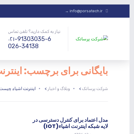
info@porsatech.ir →
نیاز به کمک دارید؟ تلفن تماس
۰۲۱-91303035-6
026-34138
بایگانی برای برچسب: اینتر
شرکت پرساتک
>
وبلاگ و اخبار
>
اینترنت اشیاء چیست
مدل اعتماد برای کنترل دسترسی در
لایه شبکه اینترنت اشیاء(IOT)