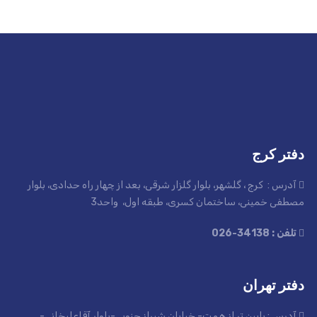
دفتر کرج
آدرس : کرج ، گلشهر، بلوار گلزار شرقی، بعد از چهار راه حدادی، بلوار
مصطفی خمینی، ساختمان کسری، طبقه اول، واحد3
تلفن : 34138-026
دفتر تهران
آدرس : پایین تر از همت- خیابان شیراز جنوبی-بلوار آقاعلیخانی-