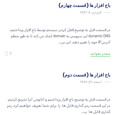
باج افزار ها (قسمت چهارم)
فروردین 4, 1397
امنیت
در قسمت قبل به توضیح قفل کردن سیستم توسط باج افزار پرداختیم .
dynamic DNS این سرویس به domain کمک می کند تا به طور منظم
آدرسIP خود را تغییر دهد. این س...
0
بیشتر بخوانید
باج افزار ها (قسمت دوم)
اسفند 29, 1396
امنیت
در قسمت قبل به توضیح باج افزار پرداختیم و آناتومی آنرا تشریح کردیم.
در این قسمت رمز گذاری فایل ها را برای شما تعریف خواهیم کرد. رمز
گذاری فایل ها ب...