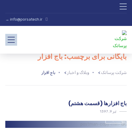
info@porsatech.ir →
بایگانی برای برچسب: باج افزار
شرکت پرساتک
>
وبلاگ و اخبار
>
باج افزار
باج افزارها (قسمت هشتم)
تیر 9, 1397
امنیت