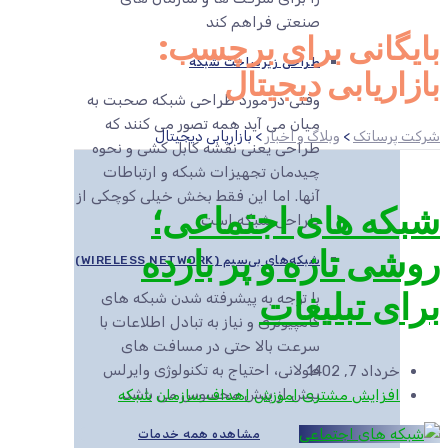
صنعتی فراهم کند
بایگانی برای برچسب:
طراحی زیرساخت شبکه
بازاریابی دیجیتال
وقتی در مورد طراحی شبکه صحبت به
میان می آید همه تصور می کنند که
شرکت پرساتک
>
وبلاگ و اخبار
>
بازاریابی دیجیتال
طراحی یعنی نقشه کابل کشی و نحوه
چیدمان تجهیزات شبکه و ارتباطات
آنها. اما این فقط بخش خیلی کوچکی از
شبکه های اجتماعی؛
طراحی شبکه است.
روشی تازه و پر بازده
شبکه‌های بی‌سیم (WIRELESS NETWORK)
برای تبلیغات
با توجه به پیشرفته شدن شبکه های
کامپیوتری و نیاز به تبادل اطلاعات با
سرعت بالا حتی در مسافت های
طولانی، احتیاج به تکنولوژی وایرلس
خرداد 7, 1402
بیش از پیش محسوس می باشد.
افزایش مشتری
اموزش
اهداف سازمان
شبکه
مشاهده همه خدمات