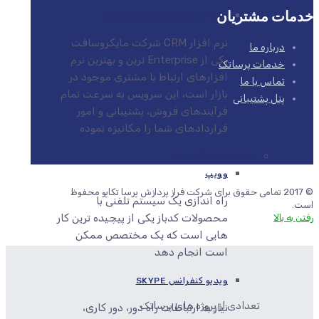
خدمات مشتریان
CRM ( سامانه ارتباط با مشتری)
نرم افزار CRM شرکت مایکروسافت
درباره ما
یکی از Enterprise ترین و بهترین نرم
خدمات پرساتک
افزارهای ارتباط با مشتری موجود در
تماس با ما
بازار است، این سرویس به سرعت تمام
پنل پشتیبانی
فرآیندهای فروش، پشتیبانی و امور
قراردادهای شما را مکانیزه نموده
ویپ و ویدئو کنفرانس
وویپ
© 2017 تمامی حقوق برای شرکت فراز پردازش پرسا تکاپو محفوظ
راه اندازی یک سیستم تلفنی با
است.
محصولات کدباز یکی از پیچیده ترین کار
رفتن به بالا
هایی است که یک مختصص ممکن
است انجام دهد
ویدیو کنفرانس SKYPE
تعدادی از پروژه های پرساتک
نیاز به ارتباطات راه دور، دور کاری،