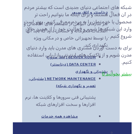
شبکه های اجتماعی دنیای جدیدی است که بیشتر مردم
دیتاسنتر و اتاق سرور
در آن فعال هستند و برای اینکه ما بتوانیم راحت تر
محصول یا خدمتمان را به مردم معرفی کنیم ، بهتر است
هر سازمان انبوهی از سیستم های اطلاعاتی و
وارد این شبکه ها شویم و فعالیت خود را از همین حالا
اطلاعات محرمانه و حساس دارد که باید آنها
شروع کنیم .
را توسط تجهیزاتی خاص و در مکانی ویژه
نگهداری کند.
برای به دست آوردن مشتری های مدرن باید وارد دنیای
مدرن شویم و از تاکتیک های اینترنتی بازاریابی استفاده
SERVER ROOM (اتاق سرور)
کنیم.
DATA CENTER (دیتاسنتر)
پشتیبانی و نگهداری
بیشتر بخوانید
0
NETWORK MAINTENANCE (پشتیبانی،
تعمیر و نگهداری شبکه)
پشتیبانی فنی سرورها و کلاینت ها، نرم
افزارها و سخت افزارهای شبکه
مشاهده همه خدمات
مایکروسافت