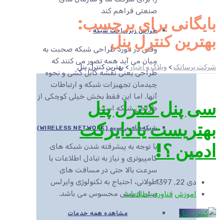
صنعتی فراهم کند
بایگانی برای برچسب:
طراحی زیرساخت شبکه
بهترین کنترل پنل
وقتی در مورد طراحی شبکه صحبت به
میان می آید همه تصور می کنند که
شرکت پرساتک
>
وبلاگ و اخبار
>
بهترین کنترل پنل
طراحی یعنی نقشه کابل کشی و نحوه
چیدمان تجهیزات شبکه و ارتباطات
آنها. اما این فقط بخش خیلی کوچکی از
سی پنل کنترل پنل
طراحی شبکه است.
بهتریست یا دایرکت
شبکه‌های بی‌سیم (WIRELESS NETWORK)
ادمین ؟!
با توجه به پیشرفته شدن شبکه های
کامپیوتری و نیاز به تبادل اطلاعات با
سرعت بالا حتی در مسافت های
طولانی، احتیاج به تکنولوژی وایرلس
دی 22, 1397
بیش از پیش محسوس می باشد.
اموزش
فناوری اطلاعات
مشاهده همه خدمات