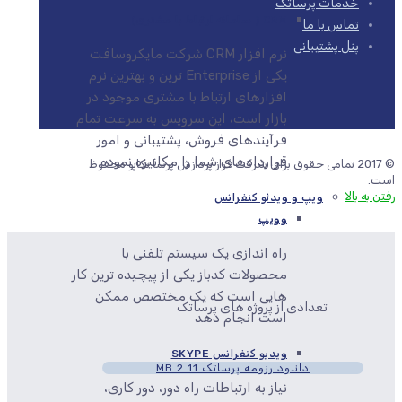
خدمات پرساتک
CRM ( سامانه ارتباط با مشتری)
تماس با ما
پنل پشتیبانی
نرم افزار CRM شرکت مایکروسافت
یکی از Enterprise ترین و بهترین نرم
افزارهای ارتباط با مشتری موجود در
بازار است، این سرویس به سرعت تمام
فرآیندهای فروش، پشتیبانی و امور
قراردادهای شما را مکانیزه نموده
© 2017 تمامی حقوق برای شرکت فراز پردازش پرسا تکاپو محفوظ
است.
رفتن به بالا
ویپ و ویدئو کنفرانس
وویپ
راه اندازی یک سیستم تلفنی با
محصولات کدباز یکی از پیچیده ترین کار
هایی است که یک مختصص ممکن
تعدادی از پروژه های پرساتک
است انجام دهد
ویدیو کنفرانس SKYPE
دانلود رزومه پرساتک
2.11 MB
نیاز به ارتباطات راه دور، دور کاری،