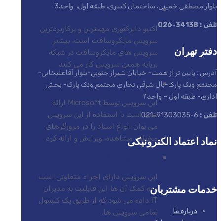
بلوار مصطفی خمینی، ساختمان کسری، طبقه اول، واحد3
ACTIVE DIRECTORY (AD)
تلفن : 34138-026
اکتیو دایرکتوری مهمترین و پرکاربردترین
سرویس مایکروسافت است، بیشتر
دفتر تهران
سرویس های مایکروسافت در شبکه
برپایه همین سرویس کار می کنند
آدرس : پایین تر از همت- خیابان شیراز جنوبی-بلوار آقاعلیخانی-
مجتمع ونک پارک-بال شرقی تجاری مجتمع ونک پارک- بخش
EXCHANGE SERVER
اداری- طبقه اول – واحد۴
این سرویس توسط Microsoft ارائه
شده است با استفاده از این سرویس
تلفن :
6-91303035-021
می توان انواع اسناد را در مرورگرهای
مختلف مشاهده، ویرایش و ارائه کرد
نماد اعتماد الکترونیکی
SYSTEM CENTER
این سرویس دارای اجزاء متفاوتی است
خدمات مشتریان
و به کمک آن ها این قابلیت به مدیران
IT داده می شود که از طریق یک کنسول
درباره ما
تمامی سرویس ها.