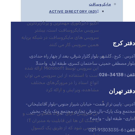
مایکروسافت
ACTIVE DIRECTORY (AD)
اکتیو دایرکتوری مهمترین و پرکاربردترین
سرویس مایکروسافت است، بیشتر
سرویس های مایکروسافت در شبکه برپایه
دفتر کرج
همین سرویس کار می کنند
آدرس : کرج ، گلشهر، بلوار گلزار شرقی، بعد از چهار راه حدادی،
EXCHANGE SERVER
بلوار مصطفی خمینی، ساختمان کسری، طبقه اول، واحد3
این سرویس توسط Microsoft ارائه شده
تلفن : 34138-026
است با استفاده از این سرویس می توان
انواع اسناد را در مرورگرهای مختلف
دفتر تهران
مشاهده، ویرایش و ارائه کرد
SYSTEM CENTER
آدرس : پایین تر از همت- خیابان شیراز جنوبی-بلوار آقاعلیخانی-
مجتمع ونک پارک-بال شرقی تجاری مجتمع ونک پارک- بخش
این سرویس دارای اجزاء متفاوتی است و
اداری- طبقه اول – واحد۴
به کمک آن ها این قابلیت به مدیران IT
داده می شود که از طریق یک کنسول
تلفن :
6-91303035-021