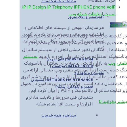
خرداد 21, 1402
مشاهده همه خدمات
IP
IP Design
IP Telephony
IPPHONE
phone
VoIP
امنیت ارتباطات
شبکه
ویپ
دیتاسنتر و اتاق سرور
هر سازمان انبوهی از سیستم های اطلاعاتی و
اطلاعات محرمانه و حساس دارد که باید آنها را
در گذشته شرکت ها برای استفاده از ارتباط داخلی شرکت
توسط تجهیزاتی خاص و در مکانی ویژه نگهداری
و همچنین شبکه کردن سیستم های تلفنی مجموعه و
کند.
استفاده از امکاناتی نظیر منشی تلفنی از سیستم سانترال
پاناسونیک استفاده می کردند. ولی امروزه با ورود
سیستم
SERVER ROOM (اتاق سرور)
تلفنی ویپ
به بازار رقابت ؛ عرصه برای سانترال پاناسونیک
DATA CENTER (دیتاسنتر)
تنگ شده است ! زیرا سیستم تلفنی ویپ خدماتی ارائه می
پشتیبانی و نگهداری
دهد که در مقایسه با سانترال پاناسونیک برتری چشم گیری
NETWORK MAINTENANCE (پشتیبانی،
از خود نشان داده است . برای بررسی این موضوع در جدول
تعمیر و نگهداری شبکه)
زیر تفاوت سانترال پاناسونیک و VOIP را بیان کرده ایم :
پشتیبانی فنی سرورها و کلاینت ها، نرم
بیشتر بخوانید
0
افزارها و سخت افزارهای شبکه
مشاهده همه خدمات