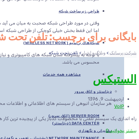
طراحی زیرساخت شبکه
وقتی در مورد طراحی شبکه صحبت به میان می آید هم
اما این فقط بخش خیلی کوچکی از طراحی شبکه اس
بایگانی برای برچسب: تلفن تحت ش
شبکه‌های بی‌سیم (WIRELESS NETWORK)
شرکت پرساتک
>
وبلاگ و اخبار
>
تلفن تحت شبکه
با توجه به پیشرفته شدن شبکه های کامپیوتری و نیاز
محسوس می باشد.
الستیکس
مشاهده همه خدمات
دیتاسنتر و اتاق سرور
اردیبهشت 9, 1396
هر سازمان انبوهی از سیستم های اطلاعاتی و اطلاعات محرم
VoIP
SERVER ROOM (اتاق سرور)
راه اندازی یک سیستم تلفنی با محصولات کدباز یکی از پیچیده ترین ک
DATA CENTER (دیتاسنتر)
بیشتر بخوانید
0
پشتیبانی و نگهداری
NETWORK MAINTENANCE (پشتیبانی، تعمیر و نگهداری شبکه)