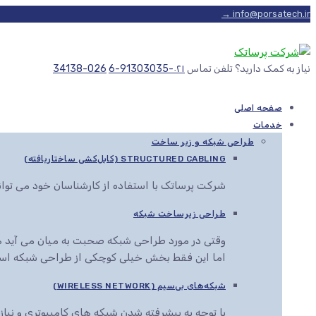
info@porsatech.ir →
نیاز به کمک دارید؟ تلفن تماس
۰۲۱-91303035-6
026-34138
صفحه اصلی
خدمات
طراحی شبکه و زیر ساخت
STRUCTURED CABLING (کابل‌کشی ساختاریافته)
شرکت پرساتک با استفاده از کارشناسان خود می توا
طراحی زیرساخت شبکه
وقتی در مورد طراحی شبکه صحبت به میان می آید هم
اما این فقط بخش خیلی کوچکی از طراحی شبکه اس
شبکه‌های بی‌سیم (WIRELESS NETWORK)
با توجه به پیشرفته شدن شبکه های کامپیوتری و نیاز