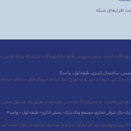
سخت افزارهای شبکه
ایکروسافت است، بیشتر سرویس های مایکروسافت در شبکه برپایه همین س
ی خمینی، ساختمان کسری، طبقه اول، واحد3
 شود که از طریق یک کنسول تمامی سرویس ها.
 پارک-بال شرقی تجاری مجتمع ونک پارک- بخش اداری- طبقه اول – واحد۴
نرم افزار CRM شرکت مایکروسافت یکی از Enterprise ترین و بهترین نرم افزارهای ارتباط با مشتری موجود در 