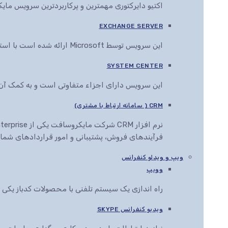
اکتیو دایرکتوری مهمترین و پرکاربردترین سرویس م
EXCHANGE SERVER
این سرویس توسط Microsoft ارائه شده است با استفاده از این سرویس می توان انواع اسناد را در مرورگرهای مختلف مشاهده، ویرایش و ارائه کرد
SYSTEM CENTER
این سرویس دارای اجزاء متفاوتی است و به کمک آن ها این قابلیت به مدیران IT داده می
CRM ( سامانه ارتباط با مشتری)
فرآیندهای فروش، پشتیبانی و امور قراردادهای شما ر
ویپ و ویدئو کنفرانس
وویپ
راه اندازی یک سیستم تلفنی با محصولات کدباز یک
ویدیو کنفرانس SKYPE