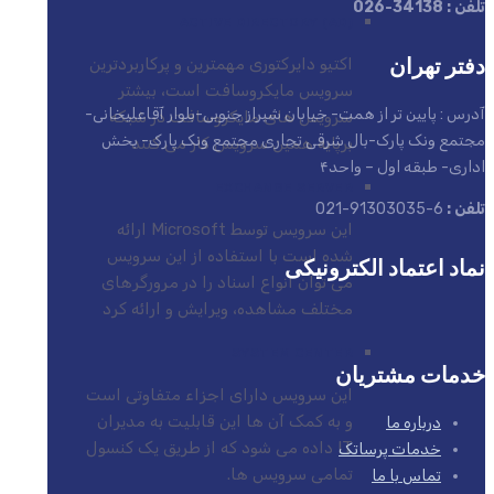
تلفن : 34138-026
ACTIVE DIRECTORY (AD)
دفتر تهران
اکتیو دایرکتوری مهمترین و پرکاربردترین
سرویس مایکروسافت است، بیشتر
آدرس : پایین تر از همت- خیابان شیراز جنوبی-بلوار آقاعلیخانی-
سرویس های مایکروسافت در شبکه
مجتمع ونک پارک-بال شرقی تجاری مجتمع ونک پارک- بخش
برپایه همین سرویس کار می کنند
اداری- طبقه اول – واحد۴
EXCHANGE SERVER
تلفن :
6-91303035-021
این سرویس توسط Microsoft ارائه
شده است با استفاده از این سرویس
نماد اعتماد الکترونیکی
می توان انواع اسناد را در مرورگرهای
مختلف مشاهده، ویرایش و ارائه کرد
SYSTEM CENTER
خدمات مشتریان
این سرویس دارای اجزاء متفاوتی است
و به کمک آن ها این قابلیت به مدیران
درباره ما
IT داده می شود که از طریق یک کنسول
خدمات پرساتک
تمامی سرویس ها.
تماس با ما