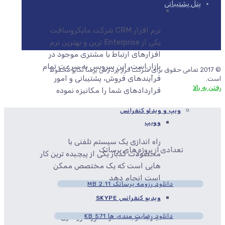
پنل پشتیبانی
CRM ( سامانه ارتباط با مشتری)
نرم افزار CRM شرکت مایکروسافت
یکی از Enterprise ترین و بهترین نرم
افزارهای ارتباط با مشتری موجود در
بازار است، این سرویس به سرعت تمام
© 2017 تمامی حقوق برای شرکت فراز پردازش پرسا تکاپو محفوظ
فرآیندهای فروش، پشتیبانی و امور
است.
رفتن به بالا
قراردادهای شما را مکانیزه نموده
ویپ و ویدئو کنفرانس
وویپ
راه اندازی یک سیستم تلفنی با
تعدادی از پروژه های پرساتک
محصولات کدباز یکی از پیچیده ترین کار
هایی است که یک مختصص ممکن
است انجام دهد
دانلود رزومه پرساتک
2.11 MB
ویدیو کنفرانس SKYPE
دانلود رضایت مندی ها
571 KB
نیاز به ارتباطات راه دور، دور کاری،