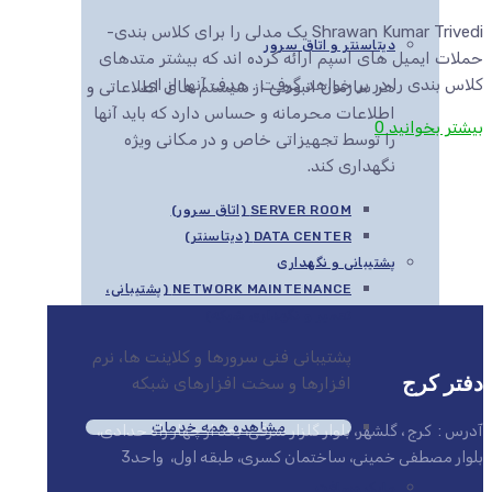
Shrawan Kumar Trivedi یک مدلی را برای کلاس بندی­
دیتاسنتر و اتاق سرور
حملات ایمیل های اسپم ارائه کرده ­اند که بیشتر متد­های
کلاس بندی را در بر خواهد گرفت . هدف آنها از ­ای...
هر سازمان انبوهی از سیستم های اطلاعاتی و
اطلاعات محرمانه و حساس دارد که باید آنها
بیشتر بخوانید
0
را توسط تجهیزاتی خاص و در مکانی ویژه
نگهداری کند.
SERVER ROOM (اتاق سرور)
DATA CENTER (دیتاسنتر)
پشتیبانی و نگهداری
NETWORK MAINTENANCE (پشتیبانی،
تعمیر و نگهداری شبکه)
پشتیبانی فنی سرورها و کلاینت ها، نرم
دفتر کرج
افزارها و سخت افزارهای شبکه
مشاهده همه خدمات
آدرس : کرج ، گلشهر، بلوار گلزار شرقی، بعد از چهار راه حدادی،
بلوار مصطفی خمینی، ساختمان کسری، طبقه اول، واحد3
مایکروسافت