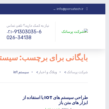
info@porsatech.ir →
نیاز به کمک دارید؟ تلفن تماس
۰۲۱-91303035-6
026-34138
بایگانی برای برچسب: سیستم t
شرکت پرساتک
>
وبلاگ و اخبار
>
سیستم iot
طراحی سیستم های IOT با استفاده از
ابزار های متن باز