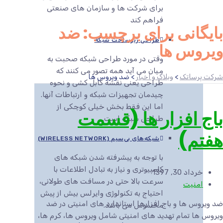
برای شرکت ها و سازمان های صنعتی
فراهم کند
بایگانی برای برچسب: ضد
طراحی زیرساخت شبکه
ویروس ها
وقتی در مورد طراحی شبکه صحبت به
میان می آید همه تصور می کنند که
شرکت پرساتک
>
وبلاگ و اخبار
>
ضد ویروس ها
طراحی یعنی نقشه کابل کشی و نحوه
چیدمان تجهیزات شبکه و ارتباطات آنها.
اما این فقط بخش خیلی کوچکی از
باج افزار ها (قسمت
طراحی شبکه است.
هفتم)
شبکه‌های بی‌سیم (WIRELESS NETWORK)
با توجه به پیشرفته شدن شبکه های
کامپیوتری و نیاز به تبادل اطلاعات با
خرداد 30, 1397
سرعت بالا حتی در مسافت های طولانی،
امنیت
احتیاج به تکنولوژی وایرلس بیش از پیش
ضد ویروس ها و باج افزارها استاندارد های امنیتی در ضد
محسوس می باشد.
ویروس ها تمام تهدید های امنیتی شامل ویروس ها، کرم ها،