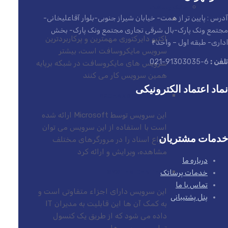
مایکروسافت
آدرس : پایین تر از همت- خیابان شیراز جنوبی-بلوار آقاعلیخانی-
ACTIVE DIRECTORY (AD)
مجتمع ونک پارک-بال شرقی تجاری مجتمع ونک پارک- بخش
اکتیو دایرکتوری مهمترین و پرکاربردترین
اداری- طبقه اول – واحد۴
سرویس مایکروسافت است، بیشتر
تلفن :
6-91303035-021
سرویس های مایکروسافت در شبکه برپایه
همین سرویس کار می کنند
نماد اعتماد الکترونیکی
EXCHANGE SERVER
این سرویس توسط Microsoft ارائه شده
است با استفاده از این سرویس می توان
خدمات مشتریان
انواع اسناد را در مرورگرهای مختلف
مشاهده، ویرایش و ارائه کرد
درباره ما
خدمات پرساتک
SYSTEM CENTER
تماس با ما
این سرویس دارای اجزاء متفاوتی است و
پنل پشتیبانی
به کمک آن ها این قابلیت به مدیران IT
داده می شود که از طریق یک کنسول