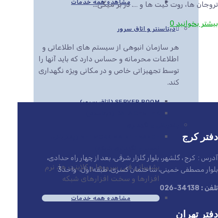
مشاهده همه خدمات
تروجان ها، روت کیت ها و …. در بر میگی...
بیشتر بخوانید
0
دیتاسنتر و اتاق سرور
هر سازمان انبوهی از سیستم های اطلاعاتی و
اطلاعات محرمانه و حساس دارد که باید آنها را
توسط تجهیزاتی خاص و در مکانی ویژه نگهداری
کند.
SERVER ROOM (اتاق سرور)
DATA CENTER (دیتاسنتر)
پشتیبانی و نگهداری
دفتر کرج
NETWORK MAINTENANCE (پشتیبانی،
تعمیر و نگهداری شبکه)
آدرس : کرج ، گلشهر، بلوار گلزار شرقی، بعد از چهار راه حدادی،
پشتیبانی فنی سرورها و کلاینت ها، نرم
بلوار مصطفی خمینی، ساختمان کسری، طبقه اول، واحد3
افزارها و سخت افزارهای شبکه
تلفن : 34138-026
مشاهده همه خدمات
دفتر تهران