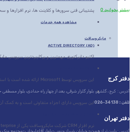
بیشتر بخوانید
0
پشتیبانی فنی سرورها و کلاینت ها، نرم افزارها و 
مشاهده همه خدمات
مایکروسافت
ACTIVE DIRECTORY (AD)
اکتیو دایرکتوری مهمترین و پرکاربردترین سرویس م
EXCHANGE SERVER
دفتر کرج
این سرویس توسط Microsoft ارائه شده است با استفاده از این سرویس می توان انواع اسناد را در مرورگرهای مختلف مشاهده، ویرایش و ارائه کرد
آدرس : کرج ، گلشهر، بلوار گلزار شرقی، بعد از چهار راه حدادی، بلوار مصطف
SYSTEM CENTER
تلفن : 34138-026
این سرویس دارای اجزاء متفاوتی است و به کمک آن ها این قابلیت به مدیران IT داده می
CRM ( سامانه ارتباط با مشتری)
دفتر تهران
آدرس : پایین تر از همت- خیابان شیراز جنوبی-بلوار آقاعلیخانی-مجتمع ونک