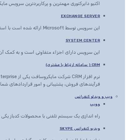
اکتیو دایرکتوری مهمترین و پرکاربردترین سرویس م
EXCHANGE SERVER
این سرویس توسط Microsoft ارائه شده است با استفاده از این سرویس می توان انواع اسناد را در مرورگرهای مختلف مشاهده، ویرایش و ارائه کرد
SYSTEM CENTER
این سرویس دارای اجزاء متفاوتی است و به کمک آن ها این قابلیت به مدیران IT داده می
CRM ( سامانه ارتباط با مشتری)
فرآیندهای فروش، پشتیبانی و امور قراردادهای شما ر
ویپ و ویدئو کنفرانس
وویپ
راه اندازی یک سیستم تلفنی با محصولات کدباز یک
ویدیو کنفرانس SKYPE