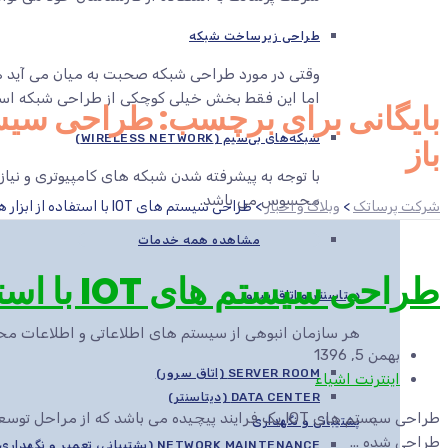
طراحی زیرساخت شبکه
وقتی در مورد طراحی شبکه صحبت به میان می آید هم
اما این فقط بخش خیلی کوچکی از طراحی شبکه اس
شبکه‌های بی‌سیم (WIRELESS NETWORK)
باز
با توجه به پیشرفته شدن شبکه های کامپیوتری و نیاز
محسوس می باشد.
شرکت پرساتک
>
وبلاگ و اخبار
>
طراحی سیستم های IOT با استفاده از ابزار های متن باز
مشاهده همه خدمات
طراحی سیستم های IOT با استفاده از ابزار های متن باز
دیتاسنتر و اتاق سرور
هر سازمان انبوهی از سیستم های اطلاعاتی و اطلاعات محرم
بهمن 5, 1396
SERVER ROOM (اتاق سرور)
اینترنت اشیاء
DATA CENTER (دیتاسنتر)
پشتیبانی و نگهداری
طراحی شده ...
NETWORK MAINTENANCE (پشتیبانی، تعمیر و نگهداری شبکه)