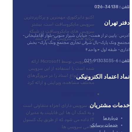
ACTIVE DIRECTORY (AD)
تلفن : 34138-026
اکتیو دایرکتوری مهمترین و پرکاربردترین
دفتر تهران
سرویس مایکروسافت است، بیشتر
سرویس های مایکروسافت در شبکه
آدرس : پایین تر از همت- خیابان شیراز جنوبی-بلوار آقاعلیخانی-
برپایه همین سرویس کار می کنند
مجتمع ونک پارک-بال شرقی تجاری مجتمع ونک پارک- بخش
اداری- طبقه اول – واحد۴
EXCHANGE SERVER
تلفن :
6-91303035-021
این سرویس توسط Microsoft ارائه
شده است با استفاده از این سرویس
نماد اعتماد الکترونیکی
می توان انواع اسناد را در مرورگرهای
مختلف مشاهده، ویرایش و ارائه کرد
SYSTEM CENTER
خدمات مشتریان
این سرویس دارای اجزاء متفاوتی است
و به کمک آن ها این قابلیت به مدیران
درباره ما
IT داده می شود که از طریق یک کنسول
خدمات پرساتک
تمامی سرویس ها.