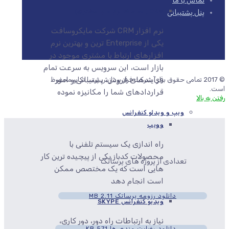
تماس با ما
CRM ( سامانه ارتباط با مشتری)
پنل پشتیبانی
نرم افزار CRM شرکت مایکروسافت
یکی از Enterprise ترین و بهترین نرم
افزارهای ارتباط با مشتری موجود در
بازار است، این سرویس به سرعت تمام
فرآیندهای فروش، پشتیبانی و امور
© 2017 تمامی حقوق برای شرکت فراز پردازش پرسا تکاپو محفوظ
است.
قراردادهای شما را مکانیزه نموده
رفتن به بالا
ویپ و ویدئو کنفرانس
وویپ
راه اندازی یک سیستم تلفنی با
محصولات کدباز یکی از پیچیده ترین کار
تعدادی از پروژه های پرساتک
هایی است که یک مختصص ممکن
است انجام دهد
دانلود رزومه پرساتک
2.11 MB
ویدیو کنفرانس SKYPE
نیاز به ارتباطات راه دور، دور کاری،
دانلود رضایت مندی ها
571 KB