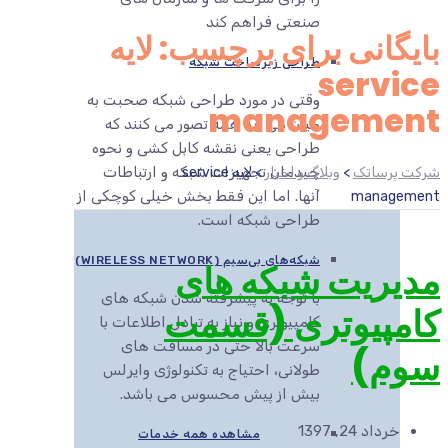
صنعتی فراهم کند
بایگانی برای برچسب: لایه
طراحی زیرساخت شبکه
service
وقتی در مورد طراحی شبکه صحبت به
management
میان می آید همه تصور می کنند که
طراحی یعنی نقشه کابل کشی و نحوه
چیدمان تجهیزات شبکه و ارتباطات
شرکت پرساتک
>
وبلاگ و اخبار
>
لایه service
آنها. اما این فقط بخش خیلی کوچکی از
management
طراحی شبکه است.
شبکه‌های بی‌سیم (WIRELESS NETWORK)
مدیریت شبکه های
با توجه به پیشرفته شدن شبکه های
کامپیوتری (قسمت
کامپیوتری و نیاز به تبادل اطلاعات با
سرعت بالا حتی در مسافت های
سوم)
طولانی، احتیاج به تکنولوژی وایرلس
بیش از پیش محسوس می باشد.
خرداد 24, 1397
مشاهده همه خدمات