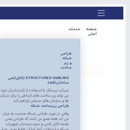
صفحه
خدمات
اصلی
طراحی
شبکه
و زیر
بایگانی برای برچسب: مشکلات امنیتی
ساخت
STRUCTURED CABLING (کابل‌کشی
ساختاریافته)
شرکت پرساتک
>
وبلاگ و اخبار
>
مشکلات امنیتی در لایه lication
شرکت پرساتک با استفاده از کارشناسان خود
می تواند زیر ساخت های ارتباطی را برای شرکت
ها و سازمان های صنعتی فراهم کند
طراحی زیرساخت شبکه
وقتی در مورد طراحی شبکه صحبت به میان
می آید همه تصور می کنند که طراحی یعنی
نقشه کابل کشی و نحوه چیدمان تجهیزات
شبکه و ارتباطات آنها. اما این فقط بخش خیلی