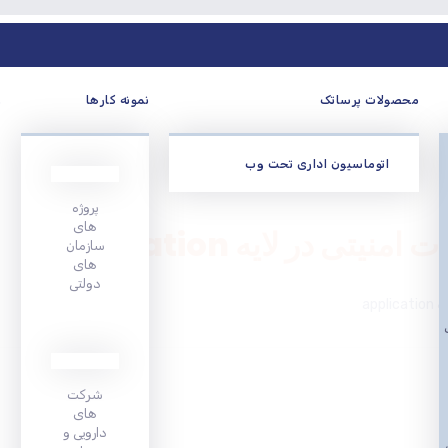
محصولات پرساتک
نمونه کارها
و
اتوماسیون اداری تحت وب
پروژه
های
 در لایه application
سازمان
های
دولتی
app
شرکت
های
دارویی و