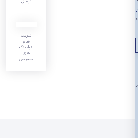
درمانی
ی
شرکت
ها و
هولدینگ
های
خصوصی
ت