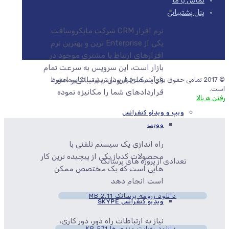
تماس با ما
CRM ( سامانه ارتباط با مشتری)
پنل پشتیبانی
نرم افزار CRM شرکت مایکروسافت
یکی از Enterprise ترین و بهترین نرم
افزارهای ارتباط با مشتری موجود در
بازار است، این سرویس به سرعت تمام
فرآیندهای فروش، پشتیبانی و امور
© 2017 تمامی حقوق برای شرکت فراز پردازش پرسا تکاپو محفوظ
است.
قراردادهای شما را مکانیزه نموده
رفتن به بالا
ویپ و ویدئو کنفرانس
وویپ
راه اندازی یک سیستم تلفنی با
محصولات کدباز یکی از پیچیده ترین کار
تعدادی از پروژه های پرساتک
هایی است که یک مختصص ممکن
است انجام دهد
دانلود رزومه پرساتک
2.11 MB
ویدیو کنفرانس SKYPE
نیاز به ارتباطات راه دور، دور کاری،
دانلود رضایت مندی ها
571 KB