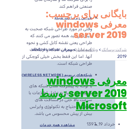
صنعتی فراهم کند
بایگانی برای برچسب:
طراحی زیرساخت شبکه
معرفی windows
وقتی در مورد طراحی شبکه صحبت به
server 2019
میان می آید همه تصور می کنند که
طراحی یعنی نقشه کابل کشی و نحوه
چیدمان تجهیزات شبکه و ارتباطات
شرکت پرساتک
>
وبلاگ و اخبار
>
معرفی windows server
آنها. اما این فقط بخش خیلی کوچکی از
2019
طراحی شبکه است.
شبکه‌های بی‌سیم (WIRELESS NETWORK)
معرفی windows
با توجه به پیشرفته شدن شبکه های
server 2019 توسط
کامپیوتری و نیاز به تبادل اطلاعات با
سرعت بالا حتی در مسافت های
Microsoft
طولانی، احتیاج به تکنولوژی وایرلس
بیش از پیش محسوس می باشد.
خرداد 19, 1397
مشاهده همه خدمات