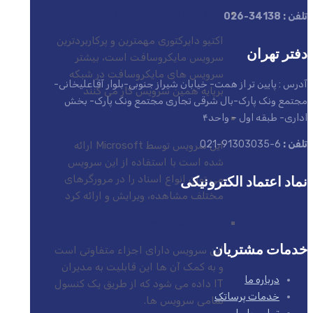
ACTIVE DIRECTORY (AD)
تلفن : 34138-026
اکتیو دایرکتوری مهمترین و پرکاربردترین
دفتر تهران
سرویس مایکروسافت است، بیشتر
سرویس های مایکروسافت در شبکه
آدرس : پایین تر از همت- خیابان شیراز جنوبی-بلوار آقاعلیخانی-
برپایه همین سرویس کار می کنند
مجتمع ونک پارک-بال شرقی تجاری مجتمع ونک پارک- بخش
اداری- طبقه اول – واحد۴
EXCHANGE SERVER
تلفن :
6-91303035-021
این سرویس توسط Microsoft ارائه
شده است با استفاده از این سرویس
نماد اعتماد الکترونیکی
می توان انواع اسناد را در مرورگرهای
مختلف مشاهده، ویرایش و ارائه کرد
SYSTEM CENTER
خدمات مشتریان
این سرویس دارای اجزاء متفاوتی است
و به کمک آن ها این قابلیت به مدیران
درباره ما
IT داده می شود که از طریق یک کنسول
خدمات پرساتک
تمامی سرویس ها.