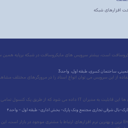
سخت افزارهای شبکه
ایکروسافت است، بیشتر سرویس های مایکروسافت در شبکه برپایه همین س
ی خمینی، ساختمان کسری، طبقه اول، واحد3
 شود که از طریق یک کنسول تمامی سرویس ها.
 پارک-بال شرقی تجاری مجتمع ونک پارک- بخش اداری- طبقه اول – واحد۴
نرم افزار CRM شرکت مایکروسافت یکی از Enterprise ترین و بهترین نرم افزارهای ارتباط با مشتری موجود در 