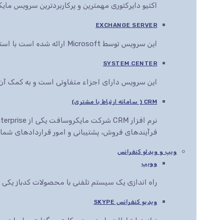
اکتیو دایرکتوری مهمترین و پرکاربردترین سرویس م
EXCHANGE SERVER
این سرویس توسط Microsoft ارائه شده است با استفاده از این سرویس می توان انواع اسناد را در مرورگرهای مختلف مشاهده، ویرایش و ارائه کرد
SYSTEM CENTER
این سرویس دارای اجزاء متفاوتی است و به کمک آن ها این قابلیت به مدیران IT داده می
CRM ( سامانه ارتباط با مشتری)
فرآیندهای فروش، پشتیبانی و امور قراردادهای شما ر
ویپ و ویدئو کنفرانس
وویپ
راه اندازی یک سیستم تلفنی با محصولات کدباز یک
ویدیو کنفرانس SKYPE