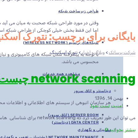
طراحی زیرساخت شبکه
وقتی در مورد طراحی شبکه صحبت به میان می آید هم
اما این فقط بخش خیلی کوچکی از طراحی شبکه اس
بایگانی برای برچسب: نتورک اسکن
شبکه‌های بی‌سیم (WIRELESS NETWORK)
شرکت پرساتک
>
وبلاگ و اخبار
>
نتورک اسکنینگ
با توجه به پیشرفته شدن شبکه های کامپیوتری و نیاز
محسوس می باشد.
network scanning چیست؟
مشاهده همه خدمات
دیتاسنتر و اتاق سرور
بهمن 14, 1396
هر سازمان انبوهی از سیستم های اطلاعاتی و اطلاعات محرم
امنیت
تست نفوذ
SERVER ROOM (اتاق سرور)
می توان این طور تعریف کرد که network scanning برای شناسایی هاست ها، پورت ها و سرویس هایی که در شبکه در حال اجرا هستند استفاده می شود و مهاجم به وسیل...
DATA CENTER (دیتاسنتر)
بیشتر بخوانید
0
پشتیبانی و نگهداری
NETWORK MAINTENANCE (پشتیبانی، تعمیر و نگهداری شبکه)