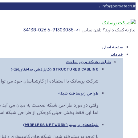
info@porsatech.ir →
نیاز به کمک دارید؟ تلفن تماس
۰۲۱-91303035-6
026-34138
صفحه اصلی
خدمات
طراحی شبکه و زیر ساخت
STRUCTURED CABLING (کابل‌کشی ساختاریافته)
شرکت پرساتک با استفاده از کارشناسان خود می توا
طراحی زیرساخت شبکه
وقتی در مورد طراحی شبکه صحبت به میان می آید هم
اما این فقط بخش خیلی کوچکی از طراحی شبکه اس
شبکه‌های بی‌سیم (WIRELESS NETWORK)
با توجه به پیشرفته شدن شبکه های کامپیوتری و نیاز