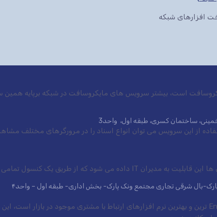
سخت افزارهای شبکه
ایکروسافت است، بیشتر سرویس های مایکروسافت در شبکه برپایه همین س
ی خمینی، ساختمان کسری، طبقه اول، واحد3
 شود که از طریق یک کنسول تمامی سرویس ها.
 پارک-بال شرقی تجاری مجتمع ونک پارک- بخش اداری- طبقه اول – واحد۴
نرم افزار CRM شرکت مایکروسافت یکی از Enterprise ترین و بهترین نرم افزارهای ارتباط با مشتری موجود در 