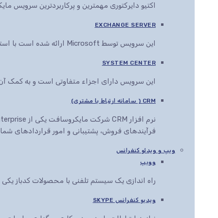
اکتیو دایرکتوری مهمترین و پرکاربردترین سرویس م
EXCHANGE SERVER
این سرویس توسط Microsoft ارائه شده است با استفاده از این سرویس می توان انواع اسناد را در مرورگرهای مختلف مشاهده، ویرایش و ارائه کرد
SYSTEM CENTER
این سرویس دارای اجزاء متفاوتی است و به کمک آن ها این قابلیت به مدیران IT داده می
CRM ( سامانه ارتباط با مشتری)
فرآیندهای فروش، پشتیبانی و امور قراردادهای شما ر
ویپ و ویدئو کنفرانس
وویپ
راه اندازی یک سیستم تلفنی با محصولات کدباز یک
ویدیو کنفرانس SKYPE