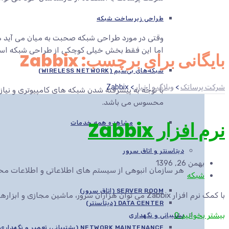
طراحی زیرساخت شبکه
وقتی در مورد طراحی شبکه صحبت به میان می آید هم
اما این فقط بخش خیلی کوچکی از طراحی شبکه اس
بایگانی برای برچسب: Zabbix
شبکه‌های بی‌سیم (WIRELESS NETWORK)
شرکت پرساتک
>
وبلاگ و اخبار
>
Zabbix
با توجه به پیشرفته شدن شبکه های کامپیوتری و نیاز
محسوس می باشد.
نرم افزار Zabbix
مشاهده همه خدمات
دیتاسنتر و اتاق سرور
بهمن 26, 1396
هر سازمان انبوهی از سیستم های اطلاعاتی و اطلاعات محرم
شبکه
SERVER ROOM (اتاق سرور)
با کمک نرم افزار Zabbix می توان هزاران سرور، ماشین مجازی و ابزارهای شبکه را مانیتور کرد. نرم افزار Zabbix رابط تحت وب امنی دارد و می تواند به صورت خود...
DATA CENTER (دیتاسنتر)
بیشتر بخوانید
0
پشتیبانی و نگهداری
NETWORK MAINTENANCE (پشتیبانی، تعمیر و نگهداری شبکه)