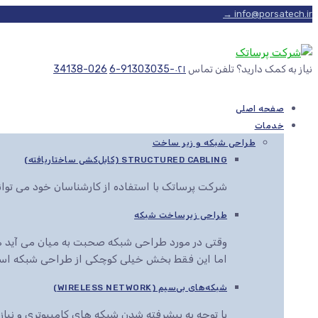
info@porsatech.ir →
نیاز به کمک دارید؟ تلفن تماس
۰۲۱-91303035-6
026-34138
صفحه اصلی
خدمات
طراحی شبکه و زیر ساخت
STRUCTURED CABLING (کابل‌کشی ساختاریافته)
شرکت پرساتک با استفاده از کارشناسان خود می توا
طراحی زیرساخت شبکه
وقتی در مورد طراحی شبکه صحبت به میان می آید هم
اما این فقط بخش خیلی کوچکی از طراحی شبکه اس
شبکه‌های بی‌سیم (WIRELESS NETWORK)
با توجه به پیشرفته شدن شبکه های کامپیوتری و نیاز