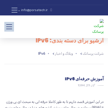
info@porsatech.ir →
آرشیو برای دسته بندی: IPv6
شرکت پرساتک
>
وبلاگ و اخبار
>
IPv6
آموزش حرفه‌ای IPv6
آبان 23, 1394
IPV6
IP DESIGN
در این آموزش قصد داریم تا به طور کاملا حرفه ایی به مبحث ای پی ورژن
۶ (IPV6) بپردازیم در حال حاضر بیشتر کشورهای دنیا در حال مهاجرت به