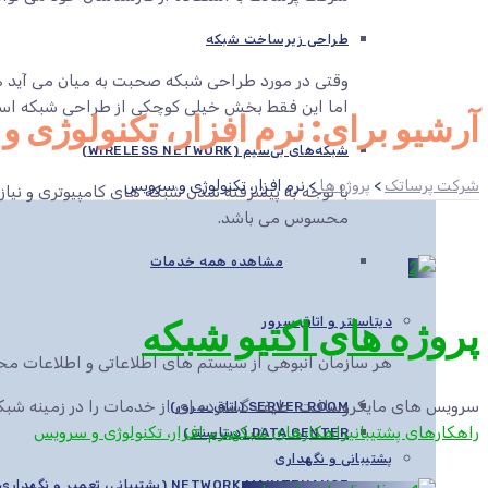
طراحی زیرساخت شبکه
وقتی در مورد طراحی شبکه صحبت به میان می آید هم
اما این فقط بخش خیلی کوچکی از طراحی شبکه اس
آرشیو برای: نرم افزار، تکنولوژی 
شبکه‌های بی‌سیم (WIRELESS NETWORK)
شرکت پرساتک
>
پروژه ها
>
نرم افزار، تکنولوژی و سرویس
با توجه به پیشرفته شدن شبکه های کامپیوتری و نیاز
محسوس می باشد.
مشاهده همه خدمات
پروژه های اکتیو شبکه
دیتاسنتر و اتاق سرور
هر سازمان انبوهی از سیستم های اطلاعاتی و اطلاعات محرم
سرویس های مایکروسافت، طیف گسترده ای از خدمات را در زمینه شب
SERVER ROOM (اتاق سرور)
راهکارهای پشتیبانی
راهکارهای شبکه
نرم افزار، تکنولوژی و سرویس
DATA CENTER (دیتاسنتر)
پشتیبانی و نگهداری
NETWORK MAINTENANCE (پشتیبانی، تعمیر و نگهداری شبکه)