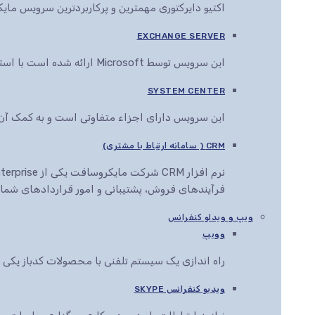
اکتیو دایرکتوری مهمترین و پرکاربردترین سرویس م
EXCHANGE SERVER
این سرویس توسط Microsoft ارائه شده است با استفاده از این سرویس می توان انواع اسناد را در مرورگرهای مختلف مشاهده، ویرایش و ارائه کرد
SYSTEM CENTER
این سرویس دارای اجزاء متفاوتی است و به کمک آن ها این قابلیت به مدیران IT داده می
CRM ( سامانه ارتباط با مشتری)
فرآیندهای فروش، پشتیبانی و امور قراردادهای شما ر
ویپ و ویدئو کنفرانس
وویپ
راه اندازی یک سیستم تلفنی با محصولات کدباز یک
ویدیو کنفرانس SKYPE