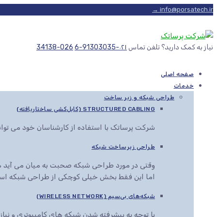
info@porsatech.ir →
نیاز به کمک دارید؟ تلفن تماس
۰۲۱-91303035-6
026-34138
صفحه اصلی
خدمات
طراحی شبکه و زیر ساخت
STRUCTURED CABLING (کابل‌کشی ساختاریافته)
شرکت پرساتک با استفاده از کارشناسان خود می توا
طراحی زیرساخت شبکه
وقتی در مورد طراحی شبکه صحبت به میان می آید هم
اما این فقط بخش خیلی کوچکی از طراحی شبکه اس
شبکه‌های بی‌سیم (WIRELESS NETWORK)
با توجه به پیشرفته شدن شبکه های کامپیوتری و نیاز