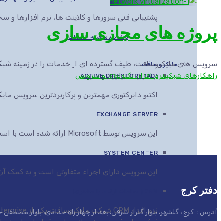
پشتیبانی فنی سرورها و کلاینت ها، نرم افزارها و 
پروژه های مجازی سازی
مشاهده همه خدمات
سرویس های مایکروسافت، طیف گسترده ای از خدمات را در زمینه شب
مایکروسافت
راهکارهای شبکه
نرم افزار، تکنولوژی و سرویس
ACTIVE DIRECTORY (AD)
اکتیو دایرکتوری مهمترین و پرکاربردترین سرویس م
EXCHANGE SERVER
این سرویس توسط Microsoft ارائه شده است با استفاده از این سرویس می توان انواع اسناد را در مرورگرهای مختلف مشاهده، ویرایش و ارائه کرد
SYSTEM CENTER
این سرویس دارای اجزاء متفاوتی است و به کمک آن ها این قابلیت به مدیران IT داده می
دفتر کرج
CRM ( سامانه ارتباط با مشتری)
آدرس : کرج ، گلشهر، بلوار گلزار شرقی، بعد از چهار راه حدادی، بلوار مصطف