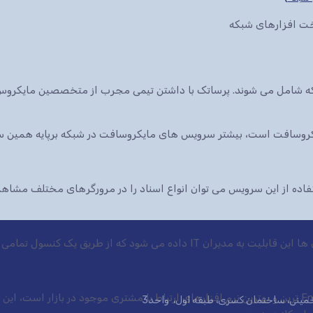
سخت افزارهای شبکه
که شامل می شوند. پرساتک با داشتن تیمی مجرب از متخصصین مایکرو
ایکروسافت است، بیشتر سرویس های مایکروسافت در شبکه برپایه همین س
 شود که از طریق یک کنسول تمامی سرویس ها.
نرم افزار CRM شرکت مایکروسافت یکی از Enterprise ترین و بهترین نرم افزارهای ارتباط با مشتری موجود در 
ی خمینی، ساختمان کسری، طبقه اول، واحد3