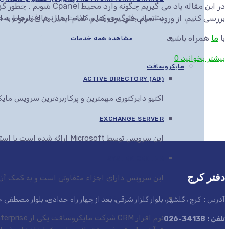
در این مقاله یاد می گ
بررسی کنیم، از ورود اسپم جلوگیری کنیم، تمام ایمیل های مربوط به
پشتیبانی فنی سرورها و کلاینت ها، نرم افزارها و 
با
ما
همراه باشید
مشاهده همه خدمات
بیشتر بخوانید
0
مایکروسافت
ACTIVE DIRECTORY (AD)
اکتیو دایرکتوری مهمترین و پرکاربردترین سرویس م
EXCHANGE SERVER
این سرویس توسط Microsoft ارائه شده است با استفاده از این سرویس می توان انواع اسناد را در مرورگرهای مختلف مشاهده، ویرایش و ارائه کرد
SYSTEM CENTER
دفتر کرج
این سرویس دارای اجزاء متفاوتی است و به کمک آن ها این قابلیت به مدیران IT داده می
CRM ( سامانه ارتباط با مشتری)
آدرس : کرج ، گلشهر، بلوار گلزار شرقی، بعد از چهار راه حدادی، بلوار مصطف
تلفن : 34138-026