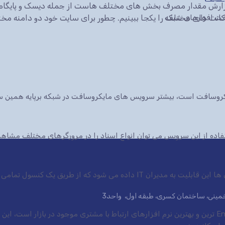
یریم چگونه وارد محیط Cpanel شویم . چطور گزارش مقدار مصرف بخش های مختلف هاست از جمله دیسک و
 اکانت های مختلف را یکجا ببینیم. چطور برای سایت خود دو دامنه مخ
سخت افزارهای شبکه
ایکروسافت است، بیشتر سرویس های مایکروسافت در شبکه برپایه همین س
 شود که از طریق یک کنسول تمامی سرویس ها.
ی خمینی، ساختمان کسری، طبقه اول، واحد3
نرم افزار CRM شرکت مایکروسافت یکی از Enterprise ترین و بهترین نرم افزارهای ارتباط با مشتری موجود در 