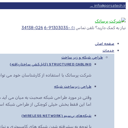
info@porsatech.ir →
نیاز به کمک دارید؟ تلفن تماس
۰۲۱-91303035-6
026-34138
صفحه اصلی
خدمات
طراحی شبکه و زیر ساخت
STRUCTURED CABLING (کابل‌کشی ساختاریافته)
شرکت پرساتک با استفاده از کارشناسان خود می توا
طراحی زیرساخت شبکه
وقتی در مورد طراحی شبکه صحبت به میان می آید هم
اما این فقط بخش خیلی کوچکی از طراحی شبکه اس
شبکه‌های بی‌سیم (WIRELESS NETWORK)
با توجه به پیشرفته شدن شبکه های کامپیوتری و نیاز