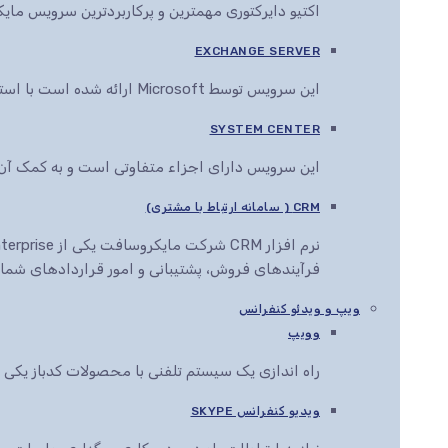
اکتیو دایرکتوری مهمترین و پرکاربردترین سرویس م
EXCHANGE SERVER
این سرویس توسط Microsoft ارائه شده است با استفاده از این سرویس می توان انواع اسناد را در مرورگرهای مختلف مشاهده، ویرایش و ارائه کرد
SYSTEM CENTER
این سرویس دارای اجزاء متفاوتی است و به کمک آن ها این قابلیت به مدیران IT داده می
CRM ( سامانه ارتباط با مشتری)
فرآیندهای فروش، پشتیبانی و امور قراردادهای شما ر
ویپ و ویدئو کنفرانس
وویپ
راه اندازی یک سیستم تلفنی با محصولات کدباز یک
ویدیو کنفرانس SKYPE