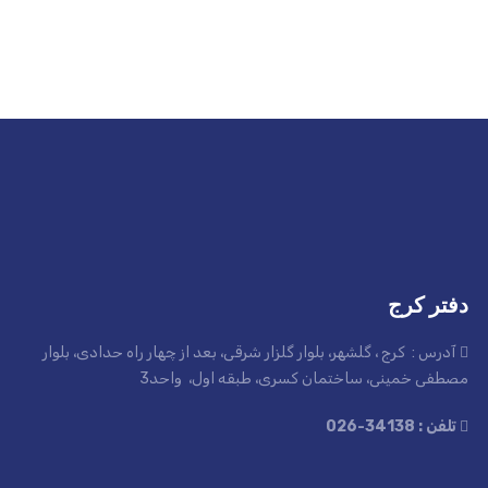
دفتر کرج
آدرس : کرج ، گلشهر، بلوار گلزار شرقی، بعد از چهار راه حدادی، بلوار
مصطفی خمینی، ساختمان کسری، طبقه اول، واحد3
تلفن : 34138-026