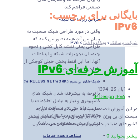
صنعتی فراهم کند
بایگانی برای برچسب:
طراحی زیرساخت شبکه
IPv6
وقتی در مورد طراحی شبکه صحبت به
میان می آید همه تصور می کنند که
شرکت پرساتک
>
وبلاگ و اخبار
>
IPv6
طراحی یعنی نقشه کابل کشی و نحوه
چیدمان تجهیزات شبکه و ارتباطات
آنها. اما این فقط بخش خیلی کوچکی از
آموزش حرفه‌ای IPv6
طراحی شبکه است.
شبکه‌های بی‌سیم (WIRELESS NETWORK)
آبان 23, 1394
با توجه به پیشرفته شدن شبکه های
IP Design
IPv6
کامپیوتری و نیاز به تبادل اطلاعات با
سرعت بالا حتی در مسافت های
در این آموزش قصد داریم تا به طور کاملا حرفه ایی به
طولانی، احتیاج به تکنولوژی وایرلس
مبحث ای پی ورژن ۶ (IPV6) بپردازیم در حال حاضر بیشتر
بیش از پیش محسوس می باشد.
کشورهای دنیا در حال مهاجرت به IPV6 هستند به گون...
بیشتر بخوانید
0
مشاهده همه خدمات