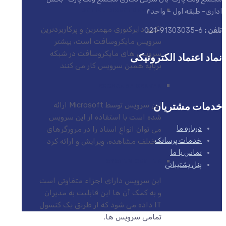
ACTIVE DIRECTORY (AD)
اداری- طبقه اول – واحد۴
اکتیو دایرکتوری مهمترین و پرکاربردترین
تلفن :
6-91303035-021
سرویس مایکروسافت است، بیشتر
سرویس های مایکروسافت در شبکه
نماد اعتماد الکترونیکی
برپایه همین سرویس کار می کنند
EXCHANGE SERVER
خدمات مشتریان
این سرویس توسط Microsoft ارائه
شده است با استفاده از این سرویس
درباره ما
می توان انواع اسناد را در مرورگرهای
خدمات پرساتک
مختلف مشاهده، ویرایش و ارائه کرد
تماس با ما
SYSTEM CENTER
پنل پشتیبانی
این سرویس دارای اجزاء متفاوتی است
و به کمک آن ها این قابلیت به مدیران
IT داده می شود که از طریق یک کنسول
تمامی سرویس ها.