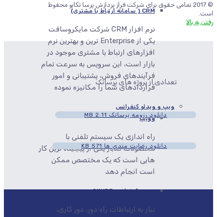
© 2017 تمامی حقوق برای شرکت فراز پردازش پرسا تکاپو محفوظ
CRM ( سامانه ارتباط با مشتری)
است.
رفتن به بالا
نرم افزار CRM شرکت مایکروسافت
یکی از Enterprise ترین و بهترین نرم
افزارهای ارتباط با مشتری موجود در
بازار است، این سرویس به سرعت تمام
فرآیندهای فروش، پشتیبانی و امور
تعدادی از پروژه های پرساتک
قراردادهای شما را مکانیزه نموده
ویپ و ویدئو کنفرانس
دانلود رزومه پرساتک
2.11 MB
وویپ
راه اندازی یک سیستم تلفنی با
دانلود رضایت مندی ها
571 KB
محصولات کدباز یکی از پیچیده ترین کار
هایی است که یک مختصص ممکن
است انجام دهد
ویدیو کنفرانس SKYPE
نیاز به ارتباطات راه دور، دور کاری،