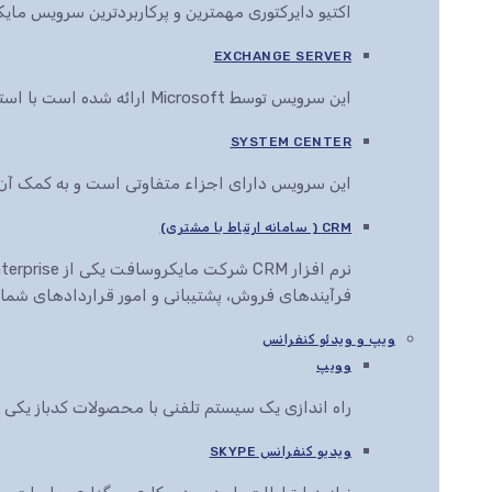
اکتیو دایرکتوری مهمترین و پرکاربردترین سرویس م
EXCHANGE SERVER
این سرویس توسط Microsoft ارائه شده است با استفاده از این سرویس می توان انواع اسناد را در مرورگرهای مختلف مشاهده، ویرایش و ارائه کرد
SYSTEM CENTER
این سرویس دارای اجزاء متفاوتی است و به کمک آن ها این قابلیت به مدیران IT داده می
CRM ( سامانه ارتباط با مشتری)
فرآیندهای فروش، پشتیبانی و امور قراردادهای شما ر
ویپ و ویدئو کنفرانس
وویپ
راه اندازی یک سیستم تلفنی با محصولات کدباز یک
ویدیو کنفرانس SKYPE