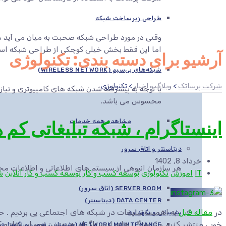
طراحی زیرساخت شبکه
وقتی در مورد طراحی شبکه صحبت به میان می آید هم
اما این فقط بخش خیلی کوچکی از طراحی شبکه اس
آرشیو برای دسته بندی: تکنولوژی
شبکه‌های بی‌سیم (WIRELESS NETWORK)
شرکت پرساتک
>
وبلاگ و اخبار
>
تکنولوژی
با توجه به پیشرفته شدن شبکه های کامپیوتری و نیاز
محسوس می باشد.
اینستاگرام ، شبکه تبلیغاتی کم ه
مشاهده همه خدمات
دیتاسنتر و اتاق سرور
خرداد 8, 1402
هر سازمان انبوهی از سیستم های اطلاعاتی و اطلاعات محرم
IT
اموزش
تکنولوژی
توسعه کسب و کار
توسعه کسب و کار آنلاین
ش
SERVER ROOM (اتاق سرور)
DATA CENTER (دیتاسنتر)
در
مقاله قبل
پشتیبانی و نگهداری
خوبی منتشر کنیم و از ویژگی های اینستاگرام به بهترین نحو استفاده ک
NETWORK MAINTENANCE (پشتیبانی، تعمیر و نگهداری شبکه)