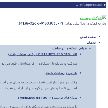
info@porsatech.ir →
نیاز به کمک دارید؟ تلفن تماس
۰۲۱-91303035-6
026-34138
صفحه اصلی
خدمات
طراحی شبکه و زیر ساخت
STRUCTURED CABLING (کابل‌کشی ساختاریافته)
شرکت پرساتک با استفاده از کارشناسان خود می توا
طراحی زیرساخت شبکه
وقتی در مورد طراحی شبکه صحبت به میان می آید هم
اما این فقط بخش خیلی کوچکی از طراحی شبکه اس
شبکه‌های بی‌سیم (WIRELESS NETWORK)
با توجه به پیشرفته شدن شبکه های کامپیوتری و نیاز