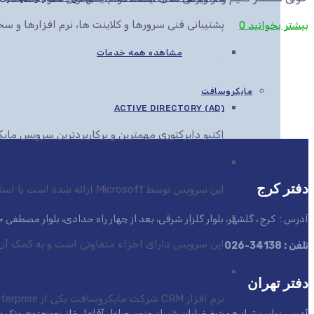
پشتیبانی فنی سرورها و کلاینت ها، نرم افزارها و 
بیشتر بخوانید
0
مشاهده همه خدمات
مایکروسافت
ACTIVE DIRECTORY (AD)
اکتیو دایرکتوری مهمترین و پرکاربردترین سرویس م
EXCHANGE SERVER
دفتر کرج
این سرویس توسط Microsoft ارائه شده است با استفاده از این سرویس می توان انواع اسناد را در مرورگرهای مختلف مشاهده، ویرایش و ارائه کرد
SYSTEM CENTER
آدرس : کرج ، گلشهر، بلوار گلزار شرقی، بعد از چهار راه حدادی، بلوار مصطف
این سرویس دارای اجزاء متفاوتی است و به کمک آن ها این قابلیت به مدیران IT داده می
تلفن : 34138-026
CRM ( سامانه ارتباط با مشتری)
دفتر تهران
آدرس : پایین تر از همت- خیابان شیراز جنوبی-بلوار آقاعلیخانی-مجتمع ونک