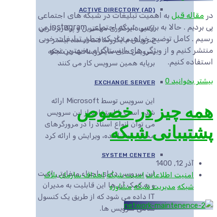
ACTIVE DIRECTORY (AD)
در
مقاله قبل
به اهمیت تبلیغات در شبکه های اجتماعی
پی بردیم . حالا به بررسی شبکه اجتماعی instagram می
اکتیو دایرکتوری مهمترین و پرکاربردترین
رسیم . کامل توضیح خواهیم داد که چطور تبلیغات خوبی
سرویس مایکروسافت است، بیشتر
منتشر کنیم و از ویژگی های اینستاگرام به بهترین نحو
سرویس های مایکروسافت در شبکه
استفاده کنیم.
برپایه همین سرویس کار می کنند
بیشتر بخوانید
0
EXCHANGE SERVER
این سرویس توسط Microsoft ارائه
همه چیز در خصوص
شده است با استفاده از این سرویس
می توان انواع اسناد را در مرورگرهای
پشتیبانی شبکه
مختلف مشاهده، ویرایش و ارائه کرد
SYSTEM CENTER
آذر 12, 1400
این سرویس دارای اجزاء متفاوتی است
امنیت اطلاعات
امنیت شبکه
اهداف سازمان
بلاگ
و به کمک آن ها این قابلیت به مدیران
شبکه
مدیریت شبکه
مشاوره
IT داده می شود که از طریق یک کنسول
تمامی سرویس ها.