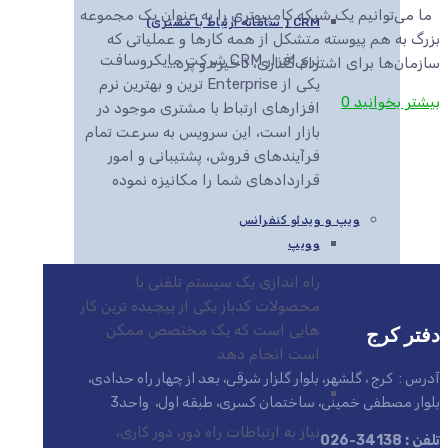
ما می‌توانیم یک شبکه کامپیوتری را به عنوان یک مجموعه
CRM ( سامانه ارتباط با مشتری)
بزرگ به هم پیوسته متشکل از همه کارها و عملیاتی که
نرم افزار CRM شرکت مایکروسافت
سازمان‌ها برای اشتراک‌گذاری، ذخیره و پرد...
یکی از Enterprise ترین و بهترین نرم
بیشتر بخوانید
0
افزارهای ارتباط با مشتری موجود در
بازار است، این سرویس به سرعت تمام
فرآیندهای فروش، پشتیبانی و امور
قراردادهای شما را مکانیزه نموده
ویپ و ویدئو کنفرانس
وویپ
راه اندازی یک سیستم تلفنی با
محصولات کدباز یکی از پیچیده ترین کار
دفتر کرج
هایی است که یک مختصص ممکن
است انجام دهد
آدرس : کرج ، گلشهر، بلوار گلزار شرقی، بعد از چهار راه حدادی،
ویدیو کنفرانس SKYPE
بلوار مصطفی خمینی، ساختمان کسری، طبقه اول، واحد3
نیاز به ارتباطات راه دور، دور کاری،
تلفن : 34138-026