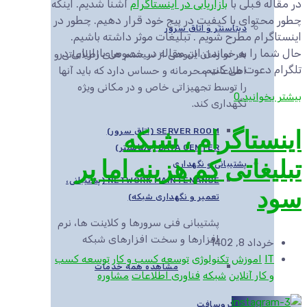
در مقاله قبلی با
بازاریابی در اینستاگرام
آشنا شدیم. اینکه
چطور محتوای با کیفیت در پیج خود قرار دهیم. چطور در
دیتاسنتر و اتاق سرور
اینستاگرام مطرح شویم . تبلیغات موثر داشته باشیم.
حال شما را به خواندن این مقاله در خصوص بازاریابی در
هر سازمان انبوهی از سیستم های اطلاعاتی و
تلگرام دعوت می کنیم.
اطلاعات محرمانه و حساس دارد که باید آنها
را توسط تجهیزاتی خاص و در مکانی ویژه
بیشتر بخوانید
0
نگهداری کند.
اینستاگرام ، شبکه
SERVER ROOM (اتاق سرور)
DATA CENTER (دیتاسنتر)
تبلیغاتی کم هزینه اما پر
پشتیبانی و نگهداری
NETWORK MAINTENANCE (پشتیبانی،
سود
تعمیر و نگهداری شبکه)
پشتیبانی فنی سرورها و کلاینت ها، نرم
افزارها و سخت افزارهای شبکه
خرداد 8, 1402
IT
اموزش
تکنولوژی
توسعه کسب و کار
توسعه کسب
مشاهده همه خدمات
و کار آنلاین
شبکه
فناوری اطلاعات
مشاوره
مایکروسافت