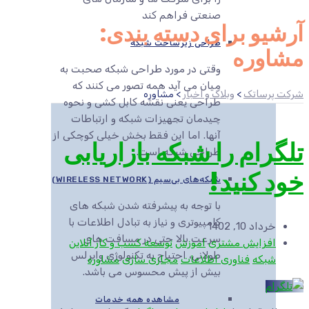
صنعتی فراهم کند
آرشیو برای دسته بندی:
طراحی زیرساخت شبکه
مشاوره
وقتی در مورد طراحی شبکه صحبت به
میان می آید همه تصور می کنند که
شرکت پرساتک
>
وبلاگ و اخبار
>
مشاوره
طراحی یعنی نقشه کابل کشی و نحوه
چیدمان تجهیزات شبکه و ارتباطات
آنها. اما این فقط بخش خیلی کوچکی از
تلگرام را شبکه بازاریابی
طراحی شبکه است.
خود کنید!
شبکه‌های بی‌سیم (WIRELESS NETWORK)
با توجه به پیشرفته شدن شبکه های
کامپیوتری و نیاز به تبادل اطلاعات با
خرداد 10, 1402
سرعت بالا حتی در مسافت های
افزایش مشتری
اموزش
توسعه کسب و کار آنلاین
طولانی، احتیاج به تکنولوژی وایرلس
شبکه
فناوری اطلاعات
مجازی سازی
مشاوره
بیش از پیش محسوس می باشد.
مشاهده همه خدمات