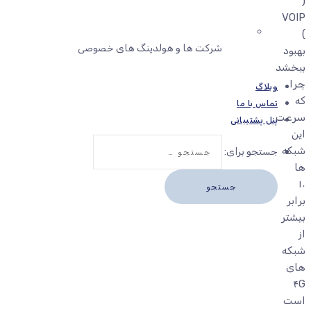
(
VOIP
)
شرکت ها و هولدینگ های خصوصی
بهبود
ببخشد
چرا
وبلاگ
که
تماس با ما
سرعت
پنل پشتیبانی
این
شبکه
جستجو برای:
ها
۱۰
برابر
بیشتر
از
شبکه
های
۴G
است