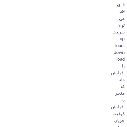
قوی
۵G
می
توان
سرعت
up
load,
down
load
را
افزایش
داد
که
منجر
به
افزایش
کیفیت
جریان