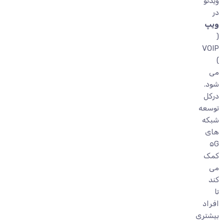
ویدئو
در
ویپ
(
VOIP
)
می
شود.
درکل
توسعه
شبکه
های
۵G
کمک
می
کند
تا
افراد
بیشتری