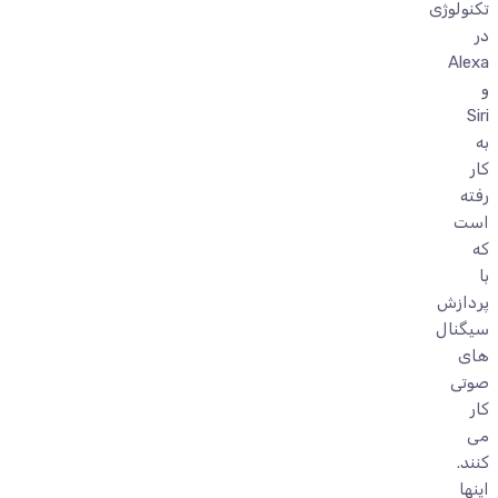
تکنولوژی
در
Alexa
و
Siri
به
کار
رفته
است
که
با
پردازش
سیگنال
های
صوتی
کار
می
کنند.
اینها