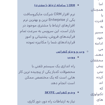
اما
CRM ( سامانه ارتباط با مشتری)
همچنان
نرم افزار CRM شرکت مایکروسافت
با
یکی از Enterprise ترین و بهترین نرم
قدرت
افزارهای ارتباط با مشتری موجود در
به
بازار است، این سرویس به سرعت تمام
مسیر
فرآیندهای فروش، پشتیبانی و امور
خود
قراردادهای شما را مکانیزه نموده
ادامه
می
ویپ و ویدئو کنفرانس
دهند.
وویپ
محققان
پیش
راه اندازی یک سیستم تلفنی با
بینی
محصولات کدباز یکی از پیچیده ترین کار
کرده
هایی است که یک مختصص ممکن
اند
است انجام دهد
که
ویدیو کنفرانس SKYPE
تکنولوژی
های
نیاز به ارتباطات راه دور، دور کاری،