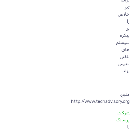
تواند
تیر
خلاص
را
بر
پیکره
سیستم
های
تلفنی
قدیمی
بزند
.
منبع:
http://www.techadvisory.org
شرکت
پرساتک
با