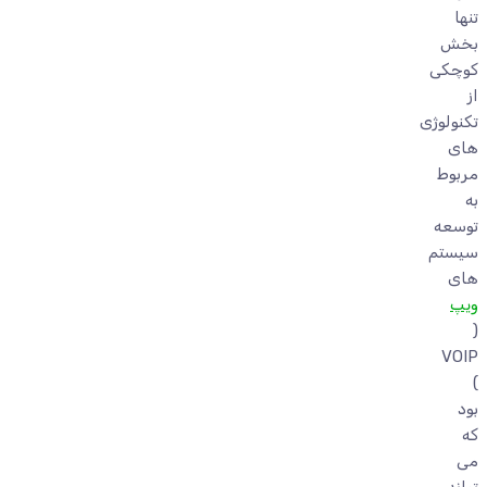
تنها
بخش
کوچکی
از
تکنولوژی
های
مربوط
به
توسعه
سیستم
های
ویپ
(
VOIP
)
بود
که
می