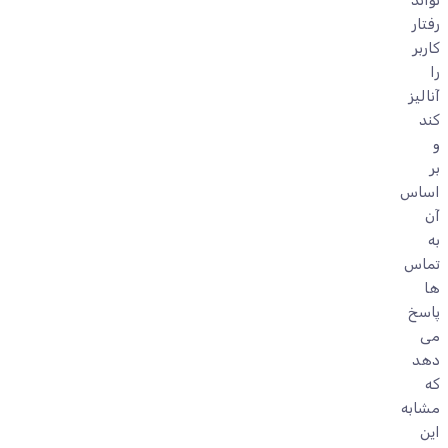
تواند
رفتار
کاربر
را
آنالیز
کند
و
بر
اساس
آن
به
تماس
ها
پاسخ
می
دهد
که
مشابه
این