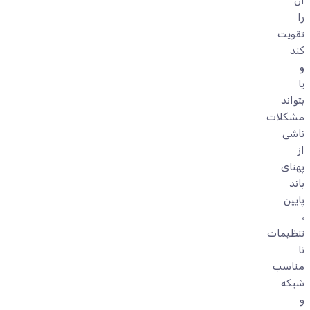
آن
را
تقویت
کند
و
یا
بتواند
مشکلات
ناشی
از
پهنای
باند
پایین
،
تنظیمات
نا
مناسب
شبکه
و