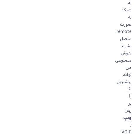
به
شبکه
به
صورت
remote
متصل
بشوند.
هوش
مصنوعی
می
تواند
بیشترین
اثر
را
بر
روی
وبپ
(
VOIP