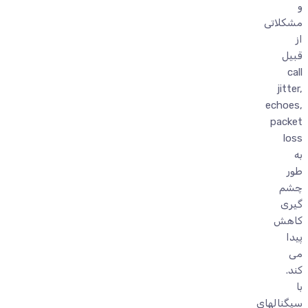
و
مشکلاتی
از
قبیل
call
jitter,
echoes,
packet
loss
به
طور
چشم
گیری
کاهش
پیدا
می
کند.
با
سیگنالهای