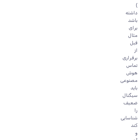
)
داشته
باشد
برای
مثال
قبل
از
برقراری
تماس
هوش
مصنوعی
باید
سیگنال
ضعیف
را
شناسایی
کند
و