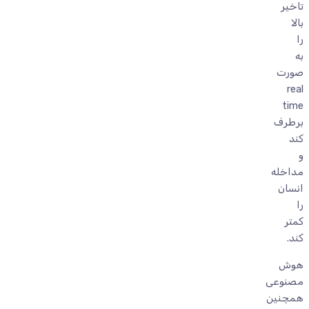
تاخیر
بالا
را
به
صورت
real
time
برطرف
کند
و
مداخله
انسان
را
کمتر
کند.
هوش
مصنوعی
همچنین