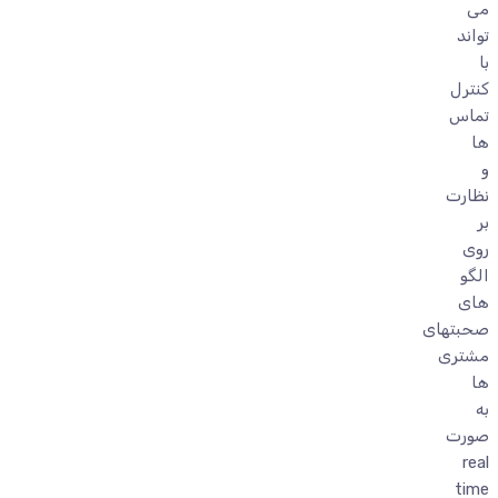
می
تواند
با
کنترل
تماس
ها
و
نظارت
بر
روی
الگو
های
صحبتهای
مشتری
ها
به
صورت
real
time