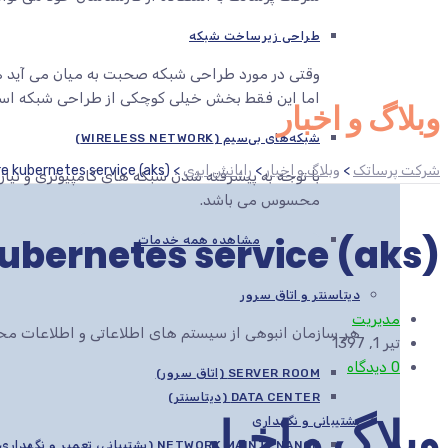
طراحی زیرساخت شبکه
وقتی در مورد طراحی شبکه صحبت به میان می آید هم
اما این فقط بخش خیلی کوچکی از طراحی شبکه اس
وبلاگ و اخبار
شبکه‌های بی‌سیم (WIRELESS NETWORK)
شرکت پرساتک
>
وبلاگ و اخبار
>
رایانش ابری
>
(azure kubernetes service (aks
با توجه به پیشرفته شدن شبکه های کامپیوتری و نیاز
محسوس می باشد.
(azure kubernetes service (aks
مشاهده همه خدمات
دیتاسنتر و اتاق سرور
مدیریت
هر سازمان انبوهی از سیستم های اطلاعاتی و اطلاعات محرم
تیر 1, 1397
0 دیدگاه
SERVER ROOM (اتاق سرور)
DATA CENTER (دیتاسنتر)
وبلاگ و اخبار
پشتیبانی و نگهداری
NETWORK MAINTENANCE (پشتیبانی، تعمیر و نگهداری شبکه)