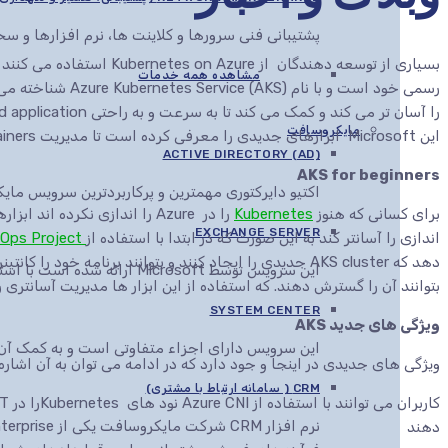
پشتیبانی فنی سرورها و کلاینت ها، نرم افزارها و 
بسیاری از توسعه دهندگان از ure
مشاهده همه خدمات
مایکروسافت
این Microsoft ابزارهای جدیدی را معرفی کرده است تا مدیریت Kubernetes containers در Azure را آسان تر کند.
ACTIVE DIRECTORY (AD)
AKS for beginners
اکتیو دایرکتوری مهمترین و پرکاربردترین سرویس م
برای کسانی که هنوز
Kubernetes
را در Azure را اندازی نکرده ا
EXCHANGE SERVER
اندازی را آسانتر کند به این صورت که در ابتدا با استفاده از
DevOps Project
دهد که AKS cluster جدیدی را ایجاد کنند و بتوانند برنامه خود را کانتینر کنند و با استفاده از
این سرویس توسط Microsoft ارائه شده است با استفاده از این سرویس می توان انواع اسناد را در مرورگرهای مختلف مشاهده، ویرایش و ارائه کرد
بتوانند آن را گسترش دهند. که استفاده از این ابزار ها مدیریت آسانتری را برای AKS به همرا 
SYSTEM CENTER
ویژگی های جدید AKS
این سرویس دارای اجزاء متفاوتی است و به کمک آن ها این قابلیت به مدیران IT داده می
ویژگی های جدیدی در اینجا و جود دارد که در ادامه می توان به آن اشاره
CRM ( سامانه ارتباط با مشتری)
دهند