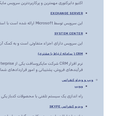
اکتیو دایرکتوری مهمترین و پرکاربردترین سرویس م
EXCHANGE SERVER
این سرویس توسط Microsoft ارائه شده است با استفاده از این سرویس می توان انواع اسناد را در مرورگرهای مختلف مشاهده، ویرایش و ارائه کرد
SYSTEM CENTER
این سرویس دارای اجزاء متفاوتی است و به کمک آن ها این قابلیت به مدیران IT داده می
CRM ( سامانه ارتباط با مشتری)
فرآیندهای فروش، پشتیبانی و امور قراردادهای شما ر
ویپ و ویدئو کنفرانس
وویپ
راه اندازی یک سیستم تلفنی با محصولات کدباز یک
ویدیو کنفرانس SKYPE