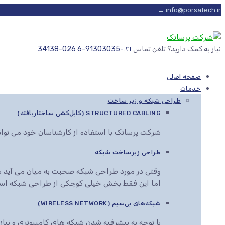
info@porsatech.ir →
نیاز به کمک دارید؟ تلفن تماس
۰۲۱-91303035-6
026-34138
صفحه اصلی
خدمات
طراحی شبکه و زیر ساخت
STRUCTURED CABLING (کابل‌کشی ساختاریافته)
شرکت پرساتک با استفاده از کارشناسان خود می توا
طراحی زیرساخت شبکه
وقتی در مورد طراحی شبکه صحبت به میان می آید هم
اما این فقط بخش خیلی کوچکی از طراحی شبکه اس
شبکه‌های بی‌سیم (WIRELESS NETWORK)
با توجه به پیشرفته شدن شبکه های کامپیوتری و نیاز