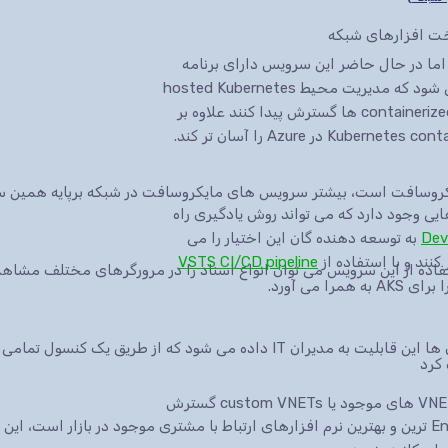
سخت افزارهای شبکه
Kubernetes on Az استفاده می کنند اما در حال حاضر این سرویس دارای برنامه
رسمی خود است و با نام (Azure Kubernetes Service (AKS شناخته می شود که مدیریت محیط hosted Kubernetes
را آسان تر می کند و کمک می کند تا به سرعت و به راحتی containerized application ها گسترش پیدا کنند علاوه بر
ایکروسافت است، بیشتر سرویس های مایکروسافت در شبکه برپایه همین س
ند ابزارهایی وجود دارد که می تواند روش یادگیری راه
به توسعه دهنده گان این اختیار را می
VSTS CI/CD pipeline
می آورد.
 شود که از طریق یک کنسول تمامی سرویس ها.
 کرد
کاربران می توانند با استفاده از Azure CNI نود های Kubernetesرا در VNET های موجود یا custom VNETs گسترش
نرم افزار CRM شرکت مایکروسافت یکی از Enterprise ترین و بهترین نرم افزارهای ارتباط با مشتری موجود در 